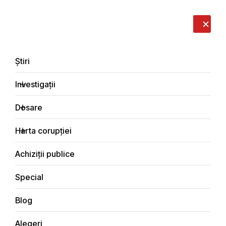
LIVE
EN
RO
RU
Despre noi
Contacte
Donează
Sesizează
Știri
Investigații
Dosare
Interviuri
Harta corupției
Principala
Achiziții publice
Special
Blog
INTERVIURI
Alegeri