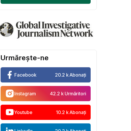
Urmărește-ne
Facebook
20.2 k Abonați
Instagram
42.2 k Urmăritori
Youtube
10.2 k Abonați