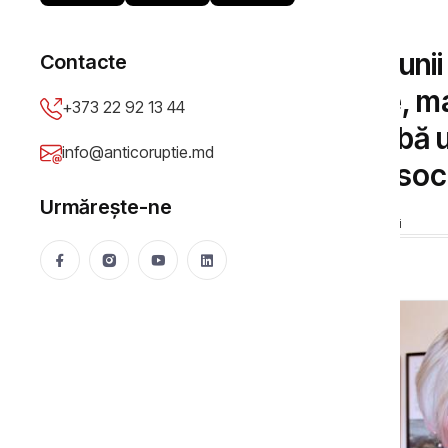
INTERVIURI
Siri Fjørtoft, șefa misiu
Contacte
judeci cu ușile închise, m
+373 22 92 13 44
avocatul trebuie să aibă u
info@anticoruptie.md
integritate. Doar așa soci
Urmărește-ne
Victoria Dodon
10 Apr 2017
23037 vizualizări