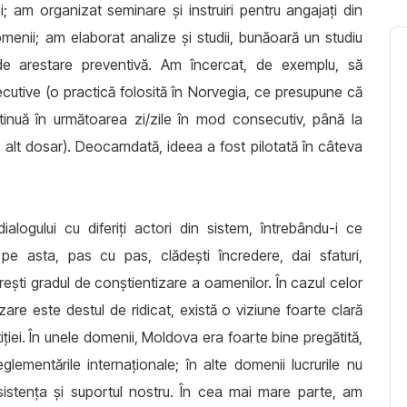
iei; am organizat seminare și instruiri pentru angajați din
menii; am elaborat analize și studii, bunăoară un studiu
de arestare preventivă. Am încercat, de exemplu, să
utive (o practică folosită în Norvegia, ce presupune că
tinuă în următoarea zi/zile în mod consecutiv, până la
un alt dosar). Deocamdată, ideea a fost pilotată în câteva
alogului cu diferiți actori din sistem, întrebându-i ce
e asta, pas cu pas, clădești încredere, dai sfaturi,
ești gradul de conștientizare a oamenilor. În cazul celor
are este destul de ridicat, există o viziune foarte clară
ției. În unele domenii, Moldova era foarte bine pregătită,
lementările internaționale; în alte domenii lucrurile nu
sistența și suportul nostru. În cea mai mare parte, am