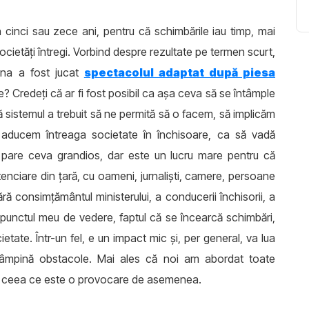
 cinci sau zece ani, pentru că schimbările iau timp, mai
ocietăți întregi. Vorbind despre rezultate pe termen scurt,
zina a fost jucat
spectacolul adaptat după piesa
te? Credeți că ar fi fost posibil ca așa ceva să se întâmple
ă sistemul a trebuit să ne permită să o facem, să implicăm
să aducem întreaga societate în închisoare, ca să vadă
u pare ceva grandios, dar este un lucru mare pentru că
tenciare din țară, cu oameni, jurnaliști, camere, persoane
ră consimțământul ministerului, a conducerii închisorii, a
punctul meu de vedere, faptul că se încearcă schimbări,
ate. Într-un fel, e un impact mic și, per general, va lua
întâmpină obstacole. Mai ales că noi am abordat toate
ui, ceea ce este o provocare de asemenea.