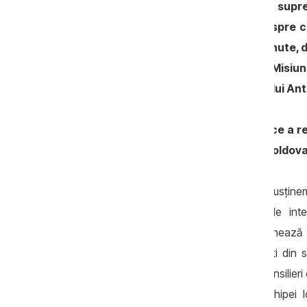
proiecte ce țin de promovarea suprema
consolidarea statului de drept. Despre c
Republicii Moldova, rezultatele obținute, d
vorbit Siri Fjørtoft, actuala șefă a Misiun
cadrul unui interviu acordat portalului An
Anticoruptie.md: Doamnă Fjørtoft, ce a r
experților norvegieni în Republica Moldo
Siri Fjørtoft:
Scopul nostru a fost să susținem
prin asigurarea faptului că standardele in
necesităților oamenilor care interacționează
identifice cele mai stringente necesități din s
judecători, procuratură, penitenciare, consilier
norvegieni, combinate cu cele ale echipei l