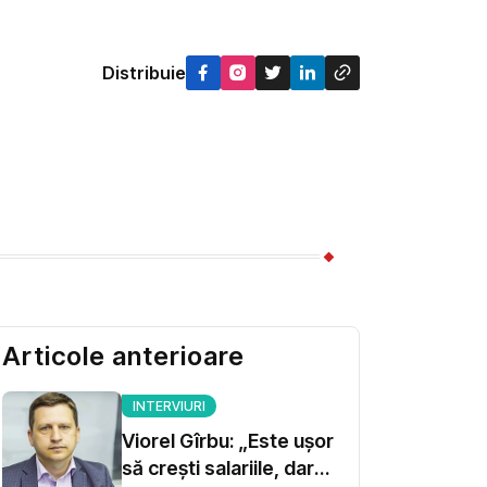
Distribuie
Articole anterioare
INTERVIURI
Viorel Gîrbu: „Este ușor
să crești salariile, dar