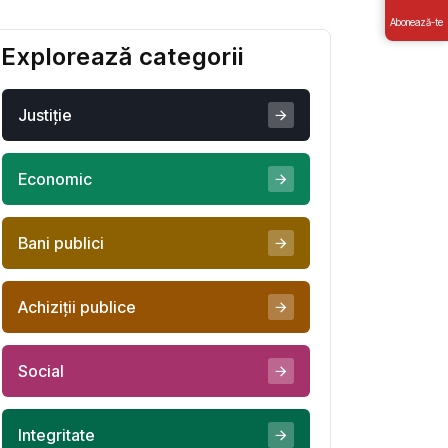
salva
Abonează-te
Explorează categorii
Justiţie
Economic
Bani publici
Achiziţii publice
Social
Integritate