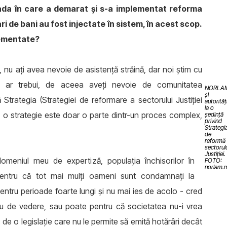
ada în care a demarat și s-a implementat reforma
ri de bani au fost injectate în sistem, în acest scop.
lementate?
 nu ați avea nevoie de asistență străină, dar noi știm cu
um ar trebui, de aceea aveți nevoie de comunitatea
NORLA
și
Strategia (Strategiei de reformare a sectorului Justiţiei
autorități
la o
u, o strategie este doar o parte dintr-un proces complex,
ședinţă
privind
Strategi
de
reformă
sectorul
Justiţiei.
meniul meu de expertiză, populația închisorilor în
FOTO:
norlam.
entru că tot mai mulți oameni sunt condamnați la
entru perioade foarte lungi și nu mai ies de acolo - cred
meu de vedere, sau poate pentru că societatea nu-i vrea
de o legislație care nu le permite să emită hotărâri decât