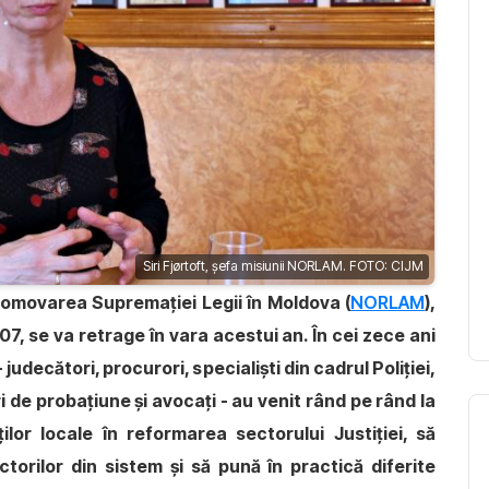
Siri Fjørtoft, șefa misiunii NORLAM. FOTO: CIJM
omovarea Supremației Legii în Moldova (
NORLAM
),
7, se va retrage în vara acestui an. În cei zece ani
 judecători, procurori, specialiști din cadrul Poliţiei,
ri de probațiune şi avocaţi - au venit rând pe rând la
ilor locale în reformarea sectorului Justiției, să
torilor din sistem și să pună în practică diferite