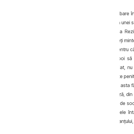
Mi-ar plăcea să-mi puneți această întrebare în
ales atunci când vrei să ai impact asupra unei s
bunăoară în penitenciare, anul trecut la Re
„Hamlet” de Shakespeare
, mai țineți min
acum doi-trei ani? E o întrebare bună, pentru c
deținuți, să-i transformăm în actori, apoi 
spectacolul. Privind acest exemplu izolat, n
pătrunzi în unul dintre cele mai securizate peni
din străinătate. Nu am fi putut să facem asta fă
angajaților. Acest exemplu demonstrează, din 
se dorește o deschidere mai mare față de societ
timp: unele flori cresc mai repede, altele 
domeniile din sector, nu doar o parte a lanțul