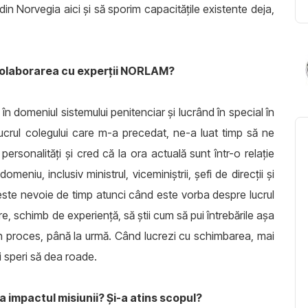
in Norvegia aici și să sporim capacitățile existente deja,
 colaborarea cu experții NORLAM?
 în domeniul sistemului penitenciar și lucrând în special în
 lucrul colegului care m-a precedat, ne-a luat timp să ne
 personalități și cred că la ora actuală sunt într-o relație
meniu, inclusiv ministrul, viceminiștrii, șefi de direcții și
ă este nevoie de timp atunci când este vorba despre lucrul
 schimb de experiență, să știi cum să pui întrebările așa
un proces, până la urmă. Când lucrezi cu schimbarea, mai
și speri să dea roade.
 impactul misiunii? Și-a atins scopul?