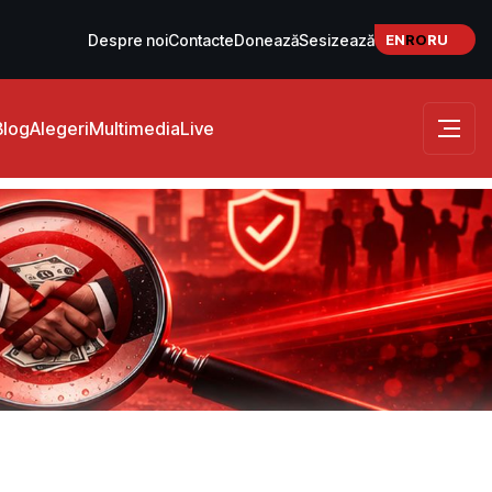
EN
RO
RU
Despre noi
Contacte
Donează
Sesizează
Blog
Alegeri
Multimedia
Live