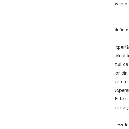
încercat să realizăm un transfer de cunoștințe d
prin intermediul echipei locale.
Cât de cooperante au fost autoritățile în
Mi-am început activitatea în 2015, fiind expertă
serviciul de corecție. Venind aici, am preluat
cunoaștem, atât la nivel de instituții, cât și ca
foarte bună cu majoritatea responsabililor din do
tot așa, în jos, până la deținuți. Bineînțeles c
cu oamenii, pentru că asta presupune cooperare,
ca să nu fii percepută ca o amenințare. Este 
ales în sectorul Justiției, sădești niște semințe 
Vorbind despre roade, cum ați putea evalua