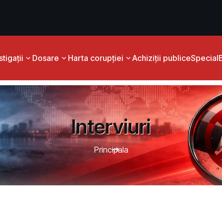
tigații
Dosare
Harta corupției
Achiziții publice
Special
Interviuri
Principala