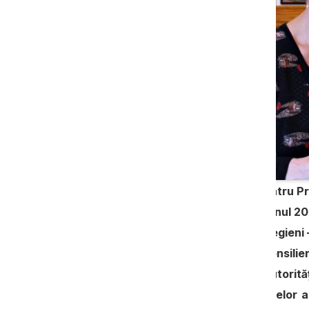
Misiunea Norvegiană de Experți pentru Pr
care activează în țara noastră din anul 200
de activitate, mai mulți experți norvegieni -
administratori ai penitenciarelor, consilie
Chișinău ca să ofere asistență autorităț
contribuie la creșterea competențelor ac