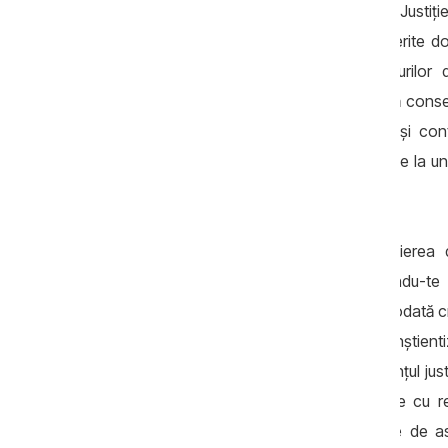
proiectele de legi inițiate de Ministerul Justiț
sistem; am implementat proiecte în diferite do
privind gradul de motivare a demersurilor 
promovăm ideea ședințelor de judecată consec
procesul de judecată începe într-o zi şi con
finalizarea examinării cauzei, fără a trece la 
instanțe, dar nu a prins rădăcini.
O astfel de cooperare începe cu inițierea di
necesități au, ce vor să facă. Bazându-te p
consultanță. Lucrând în acest mod, totodată cr
care activează în sistem, gradul de conștientiz
despre cum ar trebui să funcționeze lanțul justi
cu câțiva pași înainte, în corespundere cu reg
stăteau la fel de bine, deci era nevoie de a