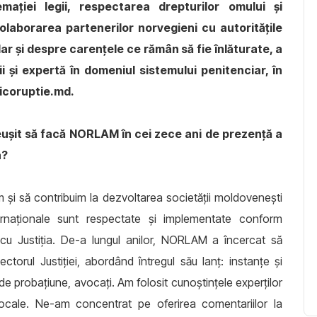
ției legii, respectarea drepturilor omului și
olaborarea partenerilor norvegieni cu autoritățile
ar și despre carențele ce rămân să fie înlăturate, a
ii și expertă în domeniul sistemului penitenciar, în
ticoruptie.md.
eușit să facă NORLAM în cei zece ani de prezență a
va?
 și să contribuim la dezvoltarea societății moldovenești
ternaționale sunt respectate și implementate conform
 cu Justiția. De-a lungul anilor, NORLAM a încercat să
ectorul Justiției, abordând întregul său lanț: instanțe și
i de probațiune, avocați. Am folosit cunoștințele experților
ocale. Ne-am concentrat pe oferirea comentariilor la