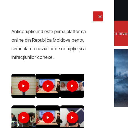
LIVE
Anticoruptie.md este prima platformă
Știri
Inves
online din Republica Moldova pentru
semnalarea cazurilor de corupţie şi a
infracţiunilor conexe.