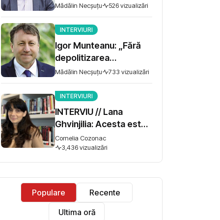
trebuie să te asiguri că
Mădălin Necșuțu
526 vizualizări
există performanță”
INTERVIURI
Igor Munteanu: „Fără
depolitizarea
administrației și
Mădălin Necșuțu
733 vizualizări
meritocrație, reforma
promisă de Guvernul
INTERVIURI
Tofan va eșua”
INTERVIU // Lana
Ghvinjilia: Acesta este
și războiul nostru. Fără
Cornelia Cozonac
victoria Ucrainei,
3,436 vizualizări
Georgia nu se poate
salva
Populare
Recente
Ultima oră