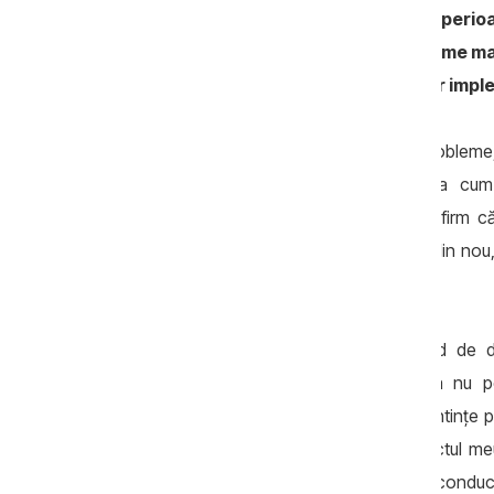
Misiunea NORLAM a activat aici în perio
Justiției, care se apropie de final. Sume ma
Cum ați aprecia calitatea reformelor imp
Este cert faptul că, dacă nu ați avea probleme,
toții că lucrurile nu funcționează așa c
internațională. Pe de-o parte, pot să afirm că 
- n.r.) nu a fost un succes, pe de alta, din no
iar lucrurile necesită timp.
Bineînțeles că rămân carențe. Vorbind de do
Moldova continuă să crească și asta nu p
închisoare, dar pentru că ei primesc sentințe p
că aici ceva este greșit, strict din punctul 
înapoi în comunitate, sau judecătorii se conduc 