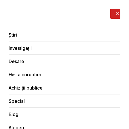
LIVE
EN
RO
RU
Despre noi
Contacte
Donează
Sesizează
Știri
Investigații
Dosare
Investigații
Harta corupției
Principala
Bani publici
Achiziții publice
Special
Blog
BANI PUBLICI
Alegeri