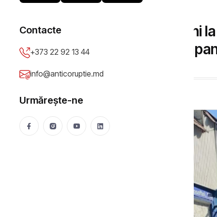
SOCIAL
Drifting post-sancțiuni l
Contacte
ajung la Chișinău compani
+373 22 92 13 44
Mija Viorica
24 Mar 2026
25590 vizualizări
info@anticoruptie.md
Urmărește-ne