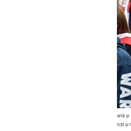
Sursa foto: Bloomberg
Cu un an mai devreme, Uniunea Europeană și C
alte țări, printre care Ucraina, aplică restricții ș