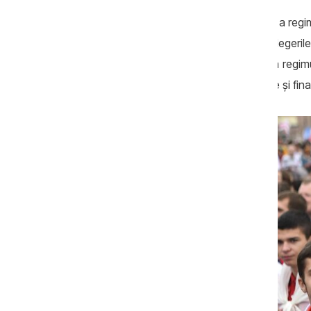
Compania este considerată beneficiară a regimu
care au participat la protestele după alegeri
reprimarea societății civile și în sprijinirea reg
economice din UE și restricții comerciale și fin