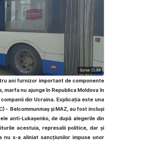
Sursa: CIJM
patru ani furnizor important de componente
us, marfa nu ajunge în Republica Moldova în
companii din Ucraina. Explicația este una
TEC) - Belcommunmaș și MAZ, au fost incluși
stele anti-Lukașenko, de după alegerile din
rile acestuia, represalii politice, dar și
a nu s-a aliniat sancțiunilor impuse unor