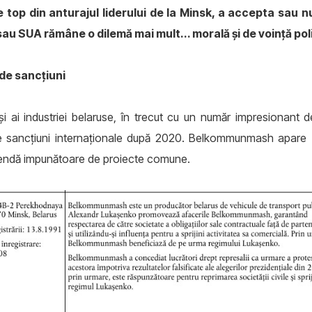
e top din anturajul liderului de la Minsk, a accepta sau 
u SUA rămâne o dilemă mai mult... morală și de voință pol
de sancțiuni
i industriei belaruse, în trecut cu un număr impresionant de
de sancțiuni internaționale după 2020. Belkommunmash apare î
agendă impunătoare de proiecte comune.