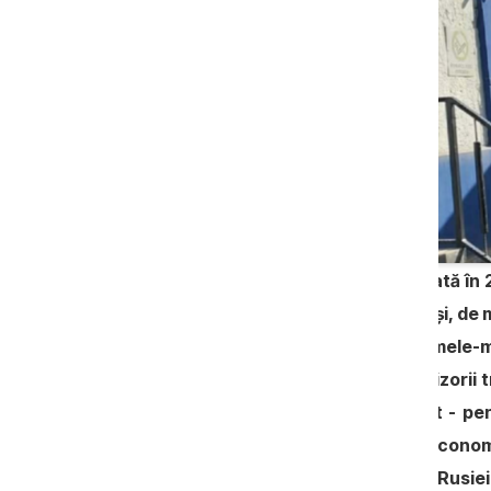
O societate moldovenească, înființată în 
pentru troleibuzele din Chișinău. Deși, de
baza unor contracte directe cu firmele-m
simplă. Începând cu anul 2020, furnizorii 
în listele cu sancțiuni. Primul gigant - p
2020, al doilea – pentru legături economi
implicarea în sprijinirea agresiunii Rus