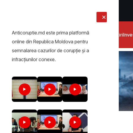
LIVE
Anticoruptie.md este prima platformă
Știri
Inves
online din Republica Moldova pentru
semnalarea cazurilor de corupţie şi a
infracţiunilor conexe.