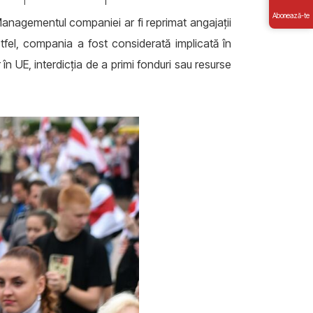
Abonează-te
Managementul companiei ar fi reprimat angajații
tfel, compania a fost considerată implicată în
r în UE, interdicția de a primi fonduri sau resurse