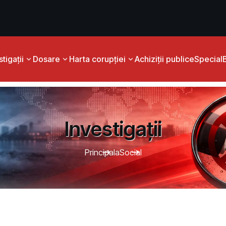
tigații
Dosare
Harta corupției
Achiziții publice
Special
Investigații
Principala
Social