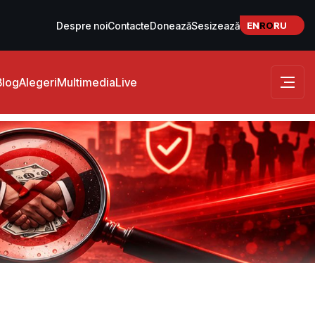
EN
RO
RU
Despre noi
Contacte
Donează
Sesizează
Blog
Alegeri
Multimedia
Live