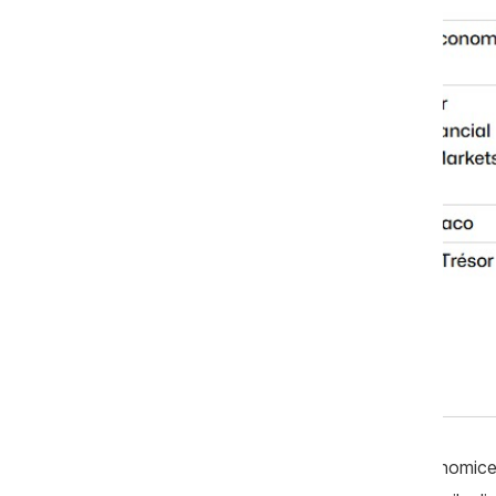
Motivele sancțiunilor ar fi legăturile economice