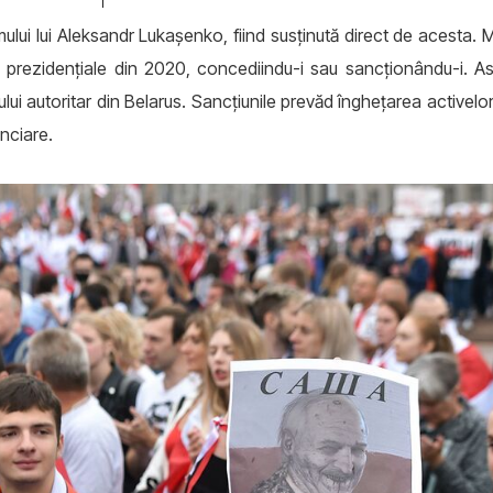
lui lui Aleksandr Lukașenko, fiind susținută direct de acesta. 
le prezidențiale din 2020, concediindu-i sau sancționându-i. As
imului autoritar din Belarus. Sancțiunile prevăd înghețarea activelo
anciare.