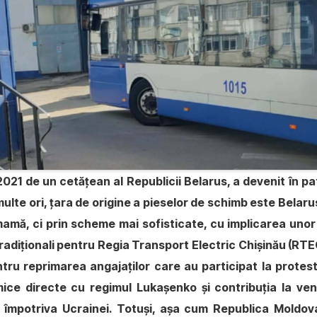
2021 de un cetățean al Republicii Belarus, a devenit în 
 multe ori, țara de origine a pieselor de schimb este Belar
amă, ci prin scheme mai sofisticate, cu implicarea unor 
tradiționali pentru Regia Transport Electric Chișinău (R
entru reprimarea angajaților care au participat la prote
ce directe cu regimul Lukașenko și contribuția la venitu
iei împotriva Ucrainei. Totuși, așa cum Republica Moldov