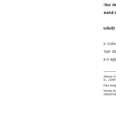
întreprinderi din Belarus și managerilor d
companiile taxate de Uniunea Europeană sa
Belcommunmaș și MAZ, doi coloși zguduiți 
Companiile Belcommunmaș și MAZ, doi coloși a
europene, s-au pomenit în diferite regimuri 
perioada în care primăria Chișinău anunța o 
Sursa: Jurnalul Oficial al Uniunii Europene