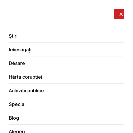
LIVE
EN
RO
RU
Despre noi
Contacte
Donează
Sesizează
Știri
Investigații
Dosare
Investigații
Harta corupției
Principala
Justiţie
Achiziții publice
Special
Blog
JUSTIŢIE
Alegeri