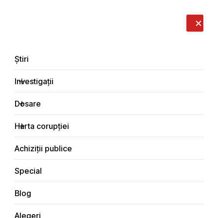
LIVE
EN
RO
RU
Despre noi
Contacte
Donează
Sesizează
Știri
Investigații
Dosare
Investigații
Harta corupției
Principala
Justiţie
Achiziții publice
Special
Blog
JUSTIŢIE
Alegeri