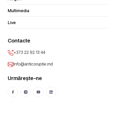
Maşinile preferate ale
Multimedia
magistraţilor din instanţele
ierarhic superioare
Live
Anticoruptie.md
29 Jun 2021
14347 vizualizări
Contacte
Distribuie
+373 22 92 13 44
info@anticoruptie.md
Urmărește-ne