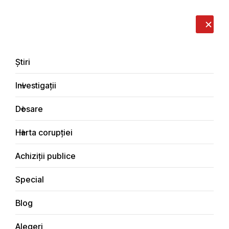
LIVE
EN
RO
RU
Despre noi
Contacte
Donează
Sesizează
Știri
Investigații
Dosare
Investigații
Harta corupției
Principala
Achiziţii publice
Achiziții publice
Special
Blog
ACHIZIŢII PUBLICE
Alegeri