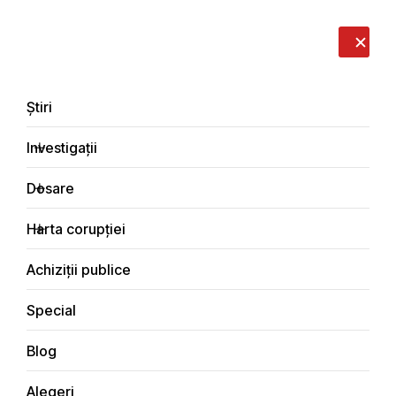
LIVE
EN
RO
RU
Despre noi
Contacte
Donează
Sesizează
Știri
Investigații
Dosare
Investigații
Harta corupției
Principala
Integritate
Achiziții publice
Special
Blog
INTEGRITATE
Alegeri