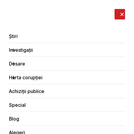
LIVE
EN
RO
RU
Despre noi
Contacte
Donează
Sesizează
Știri
Investigații
Dosare
Investigații
Harta corupției
Principala
Social
Achiziții publice
Special
Blog
SOCIAL
Alegeri