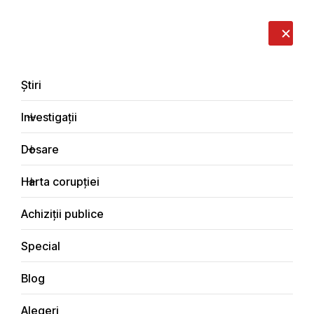
LIVE
EN
RO
RU
Despre noi
Contacte
Donează
Sesizează
Știri
Investigații
Dosare
Investigații
Harta corupției
Principala
Justiţie
Achiziții publice
Special
Blog
JUSTIŢIE
Alegeri