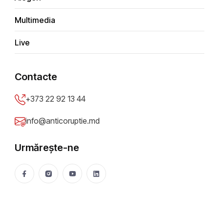
AGENDA ZILEI//03.11.2023
Multimedia
Parii Meroslava
02 Nov 2023
2228 vizualizări
Live
Distribuie
Contacte
+373 22 92 13 44
info@anticoruptie.md
Urmărește-ne
Grafică: CIJM