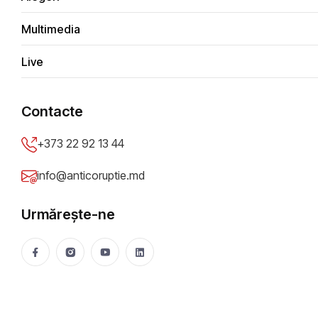
AGENDA ZILEI//29.12.2023
Multimedia
Parii Meroslava
28 Dec 2023
2321 vizualizări
Live
Distribuie
Contacte
+373 22 92 13 44
Grafică CIJM
EVENIMENTE ÎN REPUBLICA MOLDOVA
info@anticoruptie.md
Urmărește-ne
Ședința Guvernului Republicii Moldova din 29
decembrie 2023