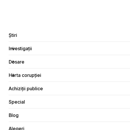
LIVE
EN
RO
RU
Despre noi
Contacte
Donează
Sesizează
Știri
Investigații
Dosare
Special
Harta corupției
Principala
Achiziții publice
Special
Blog
SPECIAL
Alegeri