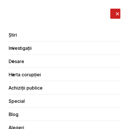
LIVE
EN
RO
RU
Despre noi
Contacte
Donează
Sesizează
Știri
Investigații
Dosare
Special
Harta corupției
Principala
Achiziții publice
Special
Blog
SPECIAL
Alegeri