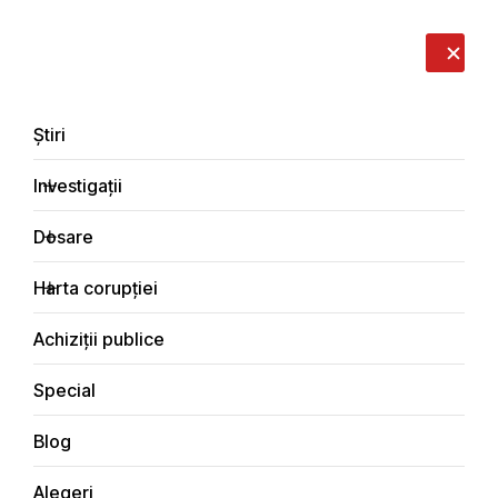
LIVE
EN
RO
RU
Despre noi
Contacte
Donează
Sesizează
Știri
Investigații
Dosare
Special
Harta corupției
Principala
Achiziții publice
Special
Blog
SPECIAL
Alegeri