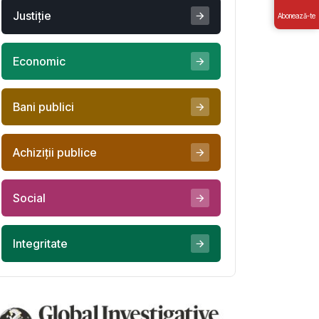
Justiţie
Abonează-te
Economic
Bani publici
Achiziţii publice
Social
Integritate