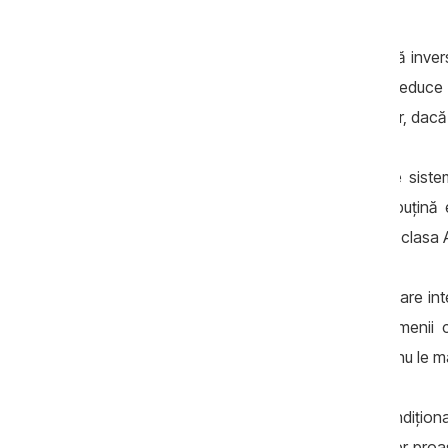
Pe timp de vară
, sistemul funcționează inver
temperatura aerului care intră, ceea ce reduce 
Poate fi utilizat împreună cu un climatizor, dac
Potrivit expertului Vladimir Ursu, aceste sis
punct de vedere energetic, consumă puțină ele
pentru ventilator, care de obicei este de clasa 
Cei care și-au instalat sisteme de ventilare 
din demisoluri, subsoluri, depozite. Oamenii 
bulevardul central din Chișinău, spun că nu le mai
Să ne amintim că sistemele de aer condiționat 
rece, dar nu alimentează interiorul cu aer pro