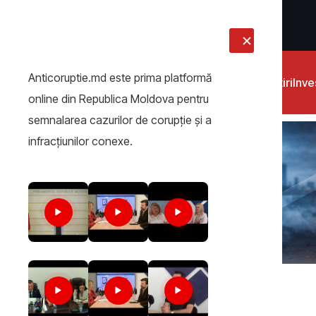
LIVE
Anticoruptie.md este prima platformă
Știri
Inves
online din Republica Moldova pentru
semnalarea cazurilor de corupţie şi a
infracţiunilor conexe.