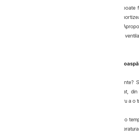
Vom preciza din start: investiția inițială poate 
pentru clădirile mari, dar costurile se amortize
facturile pentru încălzire și electricitate. Apr
granturi pentru montarea sistemelor de ventilar
destinat gospodăriilor casnice.
Aer cald iarna și rece vara, mereu proaspăt 
Ce sunt sistemele de ventilare inteligente? S
locuinței și introduc aer proaspăt, filtrat, di
căldura/răcoarea din aerul evacuat pentru a o tr
În sezonul rece
, aerul de afară vine la o tem
de încălzire suplimentară. Astfel, temperatur
minime.