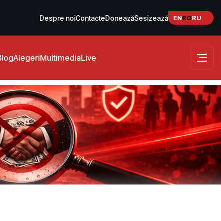
EN
RO
RU
Despre noi
Contacte
Donează
Sesizează
Blog
Alegeri
Multimedia
Live