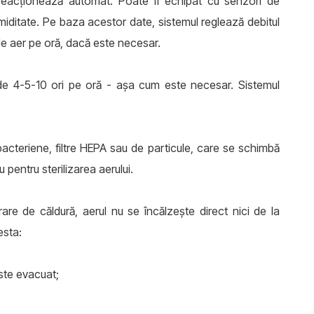
 reacționează automat. Poate fi echipat cu senzori de
miditate. Pe baza acestor date, sistemul reglează debitul
de aer pe oră, dacă este necesar.
 de 4-5-10 ori pe oră - așa cum este necesar. Sistemul
cteriene, filtre HEPA sau de particule, care se schimbă
 pentru sterilizarea aerului.
are de căldură, aerul nu se încălzește direct nici de la
esta:
este evacuat;