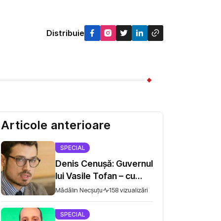
Distribuie
Articole anterioare
SPECIAL
Denis Cenușă: Guvernul
lui Vasile Tofan – cu
probleme vechi în drum
Mădălin Necșuțu
158 vizualizări
spre UE
SPECIAL