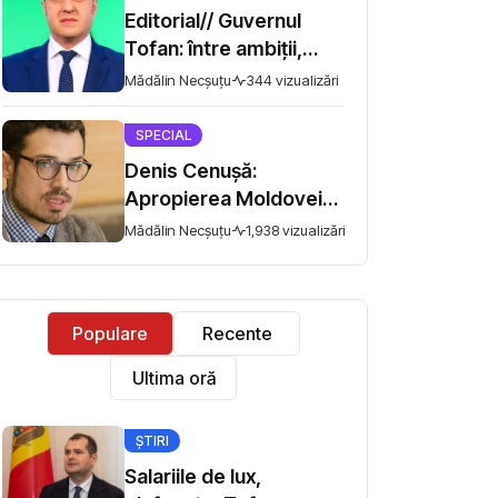
Editorial// Guvernul
Tofan: între ambiții,
scopuri și valorificarea
Mădălin Necșuțu
344 vizualizări
oportunităților
SPECIAL
Denis Cenușă:
Apropierea Moldovei
de UE: ramificarea
Mădălin Necșuțu
1,938 vizualizări
cooperării și accentul
pe Securitate
Populare
Recente
Ultima oră
ȘTIRI
Salariile de lux,