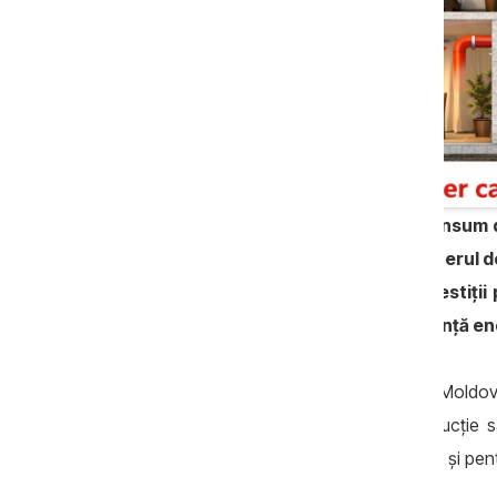
Aer răcoros vara și cald iarna cu consum 
cu recuperare este soluția. În plus, aerul d
Este „una dintre cele mai bune investiții
spune Vladimir Ursu, expert în eficiență e
Tot mai mulți oameni din Republica Moldov
integrează în proiectele noi de construcție s
singură cameră sau zonă a locuinței, dar și pen