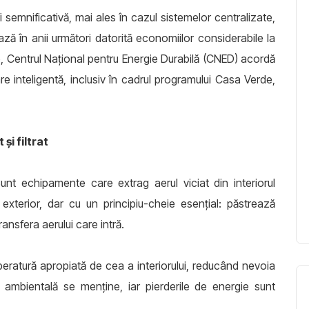
fi semnificativă, mai ales în cazul sistemelor centralizate,
ază în anii următori datorită economiilor considerabile la
opo, Centrul Național pentru Energie Durabilă (CNED) acordă
e inteligentă, inclusiv în cadrul programului Casa Verde,
și filtrat
unt echipamente care extrag aerul viciat din interiorul
n exterior, dar cu un principiu-cheie esențial: păstrează
ansfera aerului care intră.
peratură apropiată de cea a interiorului, reducând nevoia
a ambientală se menține, iar pierderile de energie sunt