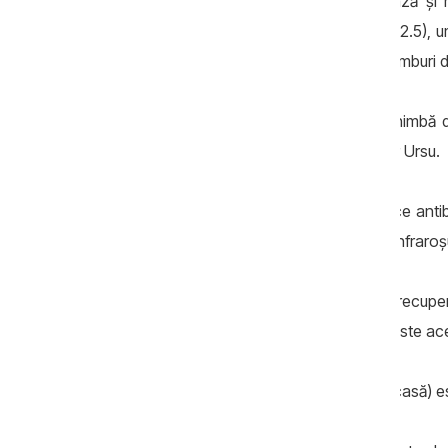
Nu doar schimbă aerul, dar îl analizează și
temperatură, CO2, particule de praf (PM2.5), u
de aer: poate face 4, 5 sau chiar 10 schimburi 
„Dacă aerul este poluat, sistemul îl schimbă
decide prin algoritmii săi”, spune Vladimir Ursu.
Cum curăță aerul? Cu elemente ceramice antiba
periodic. Mai poate fi dotat cu lămpi cu infraroșu
Așadar, într-un sistem de ventilare cu recuper
Soare, nici de la electricitate. Principiul este ac
- Aerul cald din interior (deja încălzit de casă) 