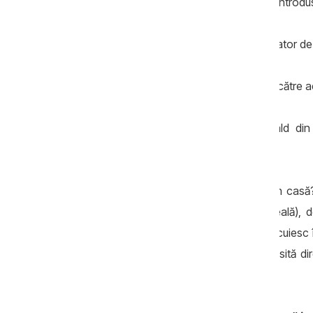
- În același timp, aer rece de afară este introdu
- Cele două fluxuri trec printr-un recuperator d
- Căldura din aerul evacuat se transferă către ae
Astfel, sursa de căldură este aerul cald di
recuperează cea existentă.
Atunci de unde provine inițial căldura din cas
căldură, calorifere, încălzire în pardoseală),
pasiv), de la corpurile oamenilor care locuiesc 
aragaz etc.). Iar electricitatea este folosită d
sistemului inteligent.