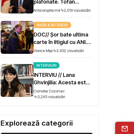
plafonate. Tofan
propune moratoriu
Anticoruptie.md
2,019 vizualizări
pentru prime și
bonusuri
AVERI & INTERESE
DOC// Șor bate ultima
carte în litigiul cu ANI.
Miza - 10 milioane de lei
Viorica Mija
2,402 vizualizări
INTERVIURI
INTERVIU // Lana
Ghvinjilia: Acesta este
și războiul nostru. Fără
Cornelia Cozonac
victoria Ucrainei,
3,245 vizualizări
Georgia nu se poate
salva
Explorează categorii