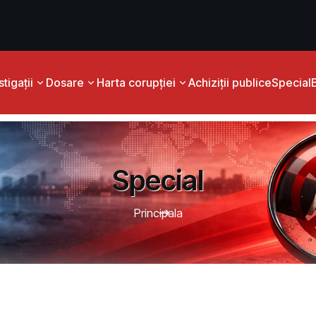
tigații
Dosare
Harta corupției
Achiziții publice
Special
Special
Principala