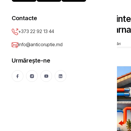
SPECIAL
Sistemul de ventilare int
Contacte
răcoros vara și cald iar
+373 22 92 13 44
Anticoruptie.md
26 Mar 2026
12824 vizualizări
info@anticoruptie.md
Urmărește-ne