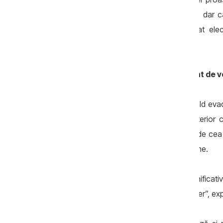
este recomandat să aerisim încăperea, dar cal
necesitatea utilizării a încă unui aparat elec
consumă multă electricitate.
Cum funcționează sistemul inteligent de v
În timpul sezonului de încălzire, aerul cald ev
încălzește. Acest element transmite ulterior c
preîncălzit, cu o temperatură apropiată de cea 
Prin urmare, pierderile termice sunt minime.
„În acest mod, nu avem pierderi semnificativ
indirect, fără amestecarea fluxurilor de aer”, exp