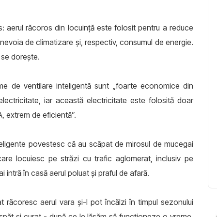
s: aerul răcoros din locuință este folosit pentru a reduce
nevoia de climatizare și, respectiv, consumul de energie.
ă se dorește.
teme de ventilare inteligentă sunt „foarte economice din
ctricitate, iar această electricitate este folosită doar
A, extrem de eficientă”.
inteligente povestesc că au scăpat de mirosul de mucegai
care locuiesc pe străzi cu trafic aglomerat, inclusiv pe
 intră în casă aerul poluat și praful de afară.
răcoresc aerul vara și-l pot încălzi în timpul sezonului
aspăt și curat - după ce le lăsăm să funcționeze o vreme,