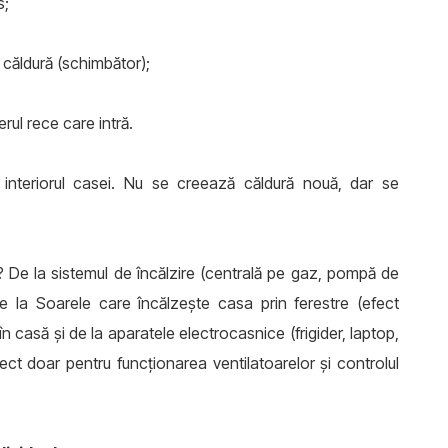
s;
e căldură (schimbător);
rul rece care intră.
n interiorul casei. Nu se creează căldură nouă, dar se
ă? De la sistemul de încălzire (centrală pe gaz, pompă de
 de la Soarele care încălzește casa prin ferestre (efect
în casă și de la aparatele electrocasnice (frigider, laptop,
irect doar pentru funcționarea ventilatoarelor și controlul