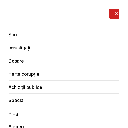
LIVE
EN
RO
RU
Despre noi
Contacte
Donează
Sesizează
Știri
Investigații
Dosare
Știri
Harta corupției
Principala
Achiziții publice
Special
Blog
ȘTIRI
Alegeri