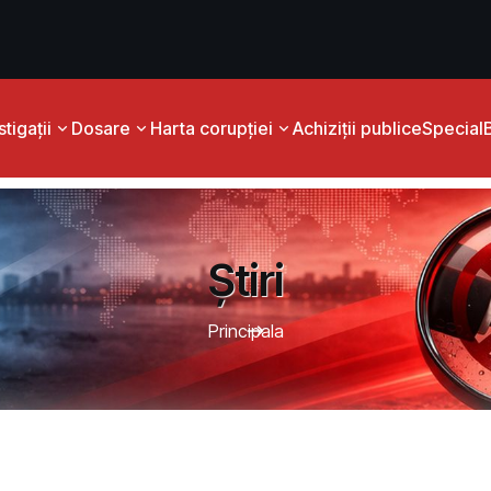
tigații
Dosare
Harta corupției
Achiziții publice
Special
Știri
Principala