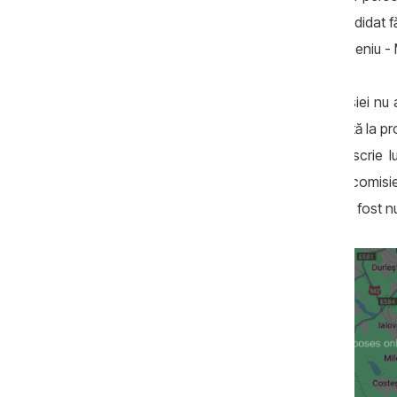
concursului, a fost ales în funcție un candidat fă
candidaturi cu studii și experiență în domeniu -
Potrivit autorului sesizării, membrii comisiei nu 
„Candidata Cucereanu a fost depunctată la proba
ar fi trișat, căci nu ar fi fost posibil să scri
răspunzând la întrebările membrilor comisie
contestație, însă candidatul câștigător a fost 