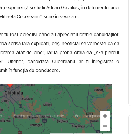
ră experiență și studii Adrian Gavriliuc, în detrimentul unei
 Mihaela Cucereanu”, scrie în sesizare.
ar fu fost obiectivi când au apreciat lucrările candidaților.
 scrisă fără explicații, deși neoficial se vorbește că ea
e lucrarea atât de bine”, iar la proba orală ea „s-a pierdut
i”. Ulterior, candidata Cucereanu ar fi înregistrat o
numit în funcția de conducere.