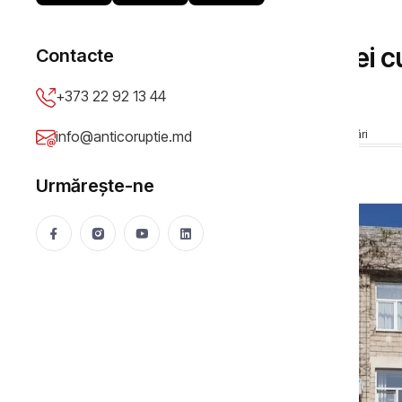
ȘTIRI
Numirea șefului Secției c
Contacte
trucare
+373 22 92 13 44
Cibotaru Mihaela
02 Dec 2024
593 vizualizări
info@anticoruptie.md
Urmărește-ne