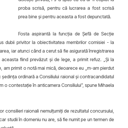
proba scrisă, pentru că lucrarea a fost scrisă
prea bine și pentru aceasta a fost depunctată.
Fosta aspirantă la funcția de Șefă de Secție
 dubii privitor la obiectivitatea membrilor comisiei - la
rea, iar atunci când a cerut să fie asigurată înregistrarea
aceasta fiind prevăzut și de lege, a primit refuz. „Și la
ile, am primit o notă mai mică, deoarece eu „m-am pierdut
c ședința ordinară a Consiliului raional și contracandidatul
em o contestație în anticamera Consiliului”, spune Mihaela
or consilieri raionali nemulțumiți de rezultatul concursului,
ăcar studii în domeniu nu are, să fie numit pe un termen de