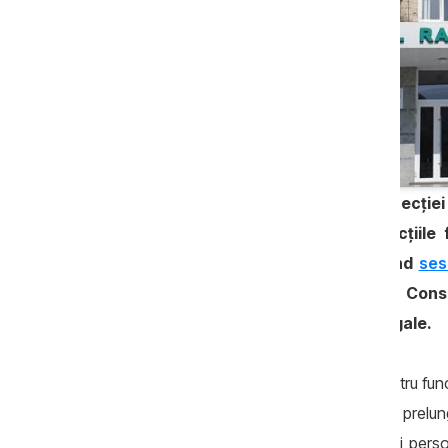
Concursul pentru funcția de
Șef al Secției
(CR) Strășeni a fost trucat, în funcțiile
relevantă în domeniu, problema fiind
ses
Anticoruptie.md. În același timp, Cons
desfășurat conform prevederilor legale.
După ce în prima fază a concursului pentru funcți
depus un singur dosar, concursul a fost prelungi
patru candidați. Dintre aceștia, doar trei per