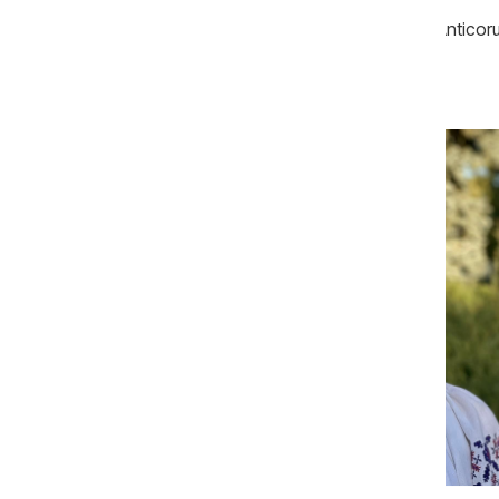
Mihaela Cucereanu a confirmat pentru Anticorup
a fost cel puțin netransparentă.