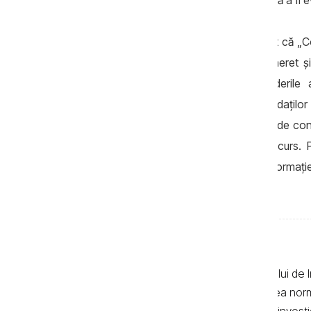
trei luni, după care activitatea sa urmează a fi e
În răspunsul său, CR Strășeni a informat că „
de șef/șefă a Secției cultură, turism, tineret ș
desfășurat în conformitate cu prevederile 
desfășurării concursului”. Lucrările candidațilo
separat de fiecare membru al comisiei de conc
acordate din membrii comisiei de concurs. Priv
„Comisia nu dispune de o asemenea informație iar
în răspunsul său CR Strășeni.
Textele de pe pagina web a Centrului de I
realizate de jurnaliști, cu respectarea no