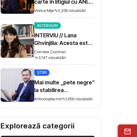
carte în litigiul cu ANI.
Miza - 10 milioane de lei
Viorica Mija
2,358 vizualizări
INTERVIURI
INTERVIU // Lana
Ghvinjilia: Acesta este
și războiul nostru. Fără
Cornelia Cozonac
victoria Ucrainei,
3,147 vizualizări
Georgia nu se poate
ȘTIRI
salva
Mai multe „pete negre”
la stabilirea
remunerației în
Anticoruptie.md
1,656 vizualizări
întreprinderile de stat.
Comisia de anchetă
anunță audieri
Explorează categorii