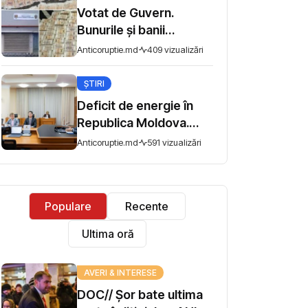
dezinformării
Votat de Guvern.
Bunurile și banii
confiscați vor fi utilizați
Anticoruptie.md
409 vizualizări
în scopuri sociale sau
de interes public
ȘTIRI
Deficit de energie în
Republica Moldova.
Premierul Tofan
Anticoruptie.md
591 vizualizări
îndeamnă populația să
economisească
Populare
Recente
Ultima oră
AVERI & INTERESE
DOC// Șor bate ultima