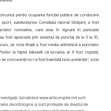
valuată.
Concursul pentru ocuparea funcției publice de conducere
i sport, subdiviziunea Consiliului raional Strășeni, a fost
actelor normative, care erau în vigoare în perioada
r au fost apreciate prin sistemul de punctaj de la 0 la 10,
urs, iar nota finală a fost media aritmetică a punctelor
itor la faptul bănuielii că lucrarea ar fi fost copiată,
 concurenții nu i-a fost înaintată nicio pretenție”, scrie
nvestigații Jurnalistice www.anticoruptie.md sunt
rmelor deontologice și sunt protejate de dreptul de