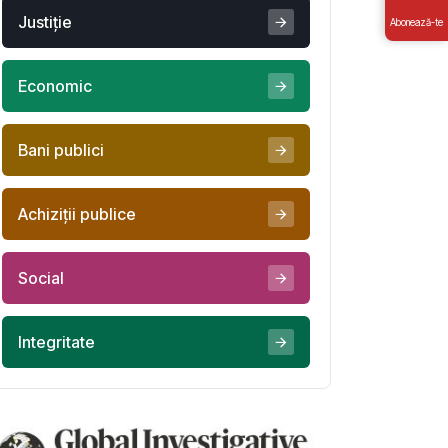
Justiţie
Abonează-te
Economic
Bani publici
Achiziţii publice
Social
Integritate