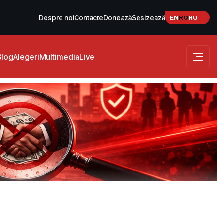
EN
RO
RU
Despre noi
Contacte
Donează
Sesizează
Blog
Alegeri
Multimedia
Live