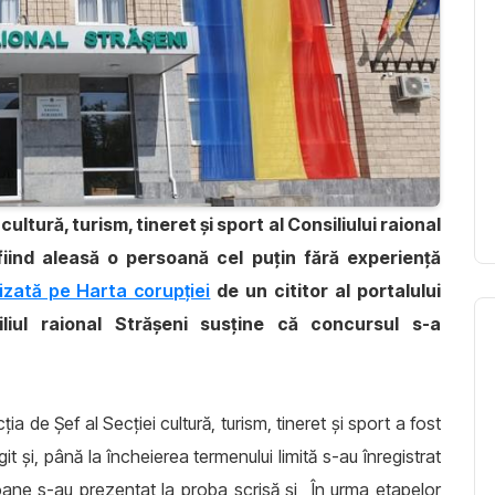
 cultură, turism, tineret și sport al Consiliului raional
 fiind aleasă o persoană cel puțin fără experiență
izată pe Harta corupției
de un cititor al portalului
iliul raional Strășeni susține că concursul s-a
a de Șef al Secției cultură, turism, tineret și sport a fost
t și, până la încheierea termenului limită s-au înregistrat
soane s-au prezentat la proba scrisă și „În urma etapelor