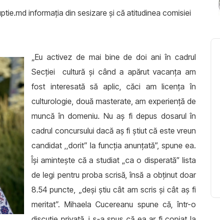
tie.md informația din sesizare și că atitudinea comisiei
„Eu activez de mai bine de doi ani în cadrul
Secției cultură și când a apărut vacanța am
fost interesată să aplic, căci am licența în
culturologie, două masterate, am experiență de
muncă în domeniu. Nu aș fi depus dosarul în
cadrul concursului dacă aș fi știut că este vreun
candidat ,,dorit” la funcția anunțată”, spune ea.
Își amintește că a studiat „ca o disperată” lista
de legi pentru proba scrisă, însă a obținut doar
8.54 puncte, „deși știu cât am scris și cât aș fi
meritat”. Mihaela Cucereanu spune că, într-o
discuție privată, i s-a spus că ea ar fi copiat la