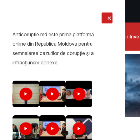
LIVE
Anticoruptie.md este prima platformă
Știri
Inves
online din Republica Moldova pentru
semnalarea cazurilor de corupţie şi a
infracţiunilor conexe.