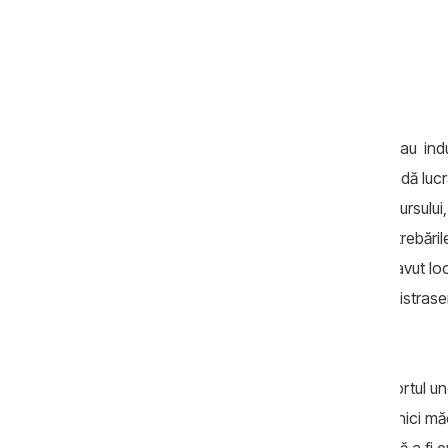
spune că au fost și alte semne care i-au indus
Secția resurse umane i s-a refuzat să vadă lucra
audio sau video la proba orală a concursului, 
proba orală, deși am răspuns la toate întrebăr
la întrebările adresate”. La 20 august a avut lo
meu a fost numit în funcție, deși eu înregistras
Cucereanu.
Singurul lucru care a fost obținut, cu aportul un
a fost ca noul șef a Secției cultură care nici m