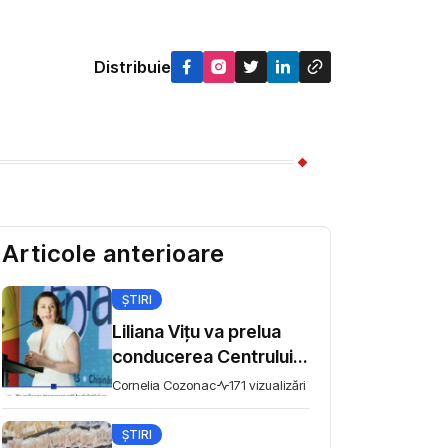
Distribuie
Articole anterioare
ȘTIRI
Liliana Vițu va prelua
conducerea Centrului
pentru comunicare
Cornelia Cozonac
171 vizualizări
strategică și
contracarare a
ȘTIRI