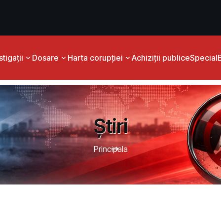
tigații
Dosare
Harta corupției
Achiziții publice
Special
Știri
Principala