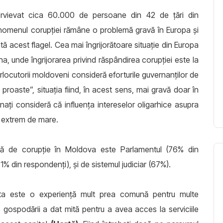
ntervievat cica 60.000 de persoane din 42 de țări din
enomenul corupţiei rămâne o problemă gravă în Europa şi
 acest flagel. Cea mai îngrijorătoare situație din Europa
a, unde îngrijorarea privind răspândirea corupției este la
terlocutorii moldoveni consideră eforturile guvernanţilor de
roaste”, situaţia fiind, în acest sens, mai gravă doar în
ați consideră că influenţa intereselor oligarhice asupra
te extrem de mare.
ată de corupţie în Moldova este Parlamentul (76% din
1% din respondenţi), și de sistemul judiciar (67%).
ita este o experiență mult prea comună pentru multe
 gospodării a dat mită pentru a avea acces la serviciile