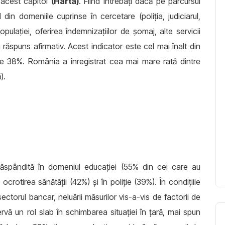
a acest capitol
(Hartă)
. Fiind întrebaţi dacă pe parcursul
 din domeniile cuprinse în cercetare (poliția, judiciarul,
ulației, oferirea îndemnizațiilor de șomaj, alte servicii
 răspuns afirmativ. Acest indicator este cel mai înalt din
te 38%. România a înregistrat cea mai mare rată dintre
ă).
 răspândită în domeniul educației (55% din cei care au
n ocrotirea sănătății (42%) și în poliţie (39%). În condiţiile
in sectorul bancar, neluării măsurilor vis-a-vis de factorii de
ervă un rol slab în schimbarea situaţiei în ţară, mai spun