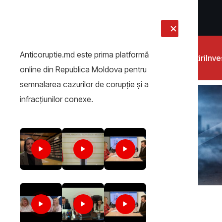
LIVE
Anticoruptie.md este prima platformă
Știri
Inves
online din Republica Moldova pentru
semnalarea cazurilor de corupţie şi a
infracţiunilor conexe.