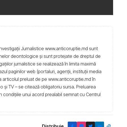
nvestigații Jurnalistice www.anticoruptie.md sunt
rmelor deontologice și sunt protejate de dreptul de
igațiilor jurnalistice se realizează în limita maximă
l paginilor web (portaluri, agenții, instituţii media
t la articolul preluat de pe www.anticoruptie.md în
dio și TV – se citează obligatoriu sursa. Preluarea
în condiţiile unui acord prealabil semnat cu Centrul
Distribuie