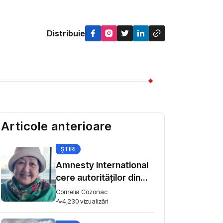
Distribuie
Articole anterioare
ȘTIRI
Amnesty International
cere autorităților din
Kârgâzstan să
Cornelia Cozonac
înceteze intimidarea
4,230 vizualizări
activiștilor pentru