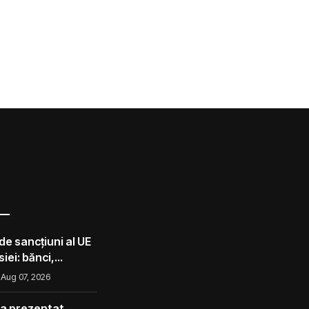
de sancțiuni al UE
iei: bănci,
lota din umbră
Aug 07, 2026
 a prezentat