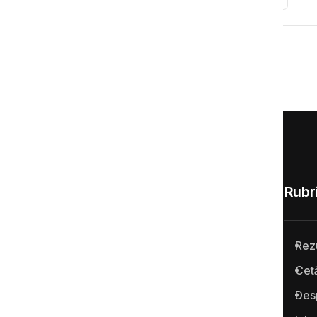
Rubri
Rez
Anticoruptie.md este prima
Cetă
platformă online din Republica
Des
Moldova pentru semnalarea