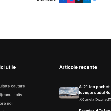
ci utile
Articole recente
ultate cautare
Al 21-lea pachet 
lovește sudul Rus
țeanul activ
aeroporturi și f
Cornelia Cozonac
pre noi
Premierul Tofan