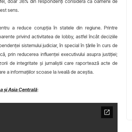
stfel, doar 38% din respondenţi consideră că oamenii de
cest sens.
ntru a reduce corupția în statele din regiune. Printre
rente privind activitatea de lobby, astfel încât deciziile
endenței sistemului judiciar, în special în țările în curs de
, prin reducerea influenței executivului asupra justiției;
orii de integritate și jurnaliștii care raportează acte de
e a informațiilor scoase la iveală de aceștia.
a și Asia Centrală
: