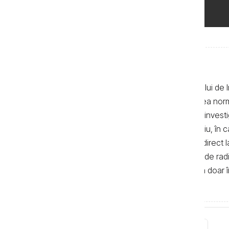
Textele de pe pagina web a Centrului de I
realizate de jurnaliști, cu respectarea no
autor. Preluarea textelor știrilor și a invest
de 500 de semne. În mod obligatoriu, în cazu
sau bloguri) trebuie indicat şi linkul direc
primul alineat, iar în cazul posturilor de ra
integrală a textelor se poate realiza doar 
de Investigații Jurnalistice.
Tag-uri
Știri
Anticoruptie.md