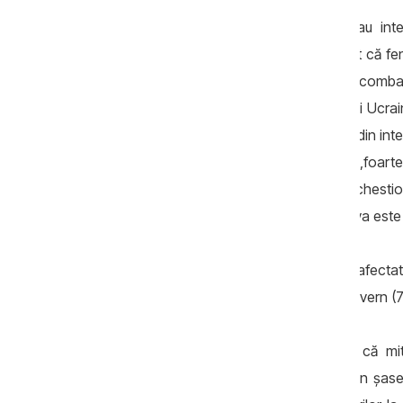
Pentru efectuarea cercetării, experții au i
regiune, în urma cărora au concluzionat că f
Asia Centrală, iar guvernele eșuează să combată
se înregistrează în Republica Moldova și Ucrain
cel mai mare nivel. Potrivit datelor, 84% din in
a combate corupţia drept „proaste” şi „foarte p
Ucraina (86%). Totodată, 79% din cei chestion
procesului de luare a deciziilor în Moldova es
Instituţia percepută ca fiind cea mai afect
respondenţi), urmat de Preşedinție și Guvern (7
Cercetarea scoate la iveală și faptul că m
gospodării din regiune. In medie, una din șase