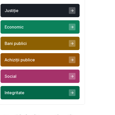
Justiţie
Economic
Bani publici
Achiziţii publice
Social
Integritate