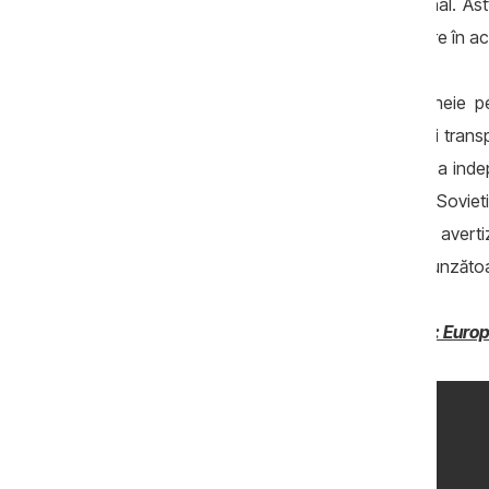
reprezentanții Transparency International. A
rând ar putea genera schimbări simţitoare în a
Experții propun câteva recomandări-cheie pe
acestea se numără stabilirea unor reguli transpa
politice să poată fi controlate; asigurarea indep
aderare la UE și cele din fosta Uniune Sovietică
adoptarea legislației care să protejeze avertiz
corupție, precum și investigarea corespunzătoar
Raportul integral
Oamenii și Corupția: Europ