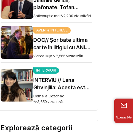
plafonate. Tofan
propune moratoriu
Anticoruptie.md
2,230 vizualizări
pentru prime și
bonusuri
AVERI & INTERESE
DOC// Șor bate ultima
carte în litigiul cu ANI.
Miza - 10 milioane de lei
Viorica Mija
2,566 vizualizări
INTERVIURI
INTERVIU // Lana
Ghvinjilia: Acesta este
și războiul nostru. Fără
Cornelia Cozonac
victoria Ucrainei,
3,650 vizualizări
Georgia nu se poate
salva
Abonează-te
Explorează categorii