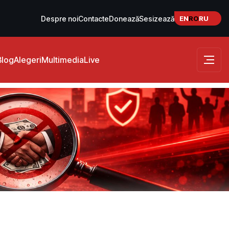
EN
RO
RU
Despre noi
Contacte
Donează
Sesizează
Blog
Alegeri
Multimedia
Live