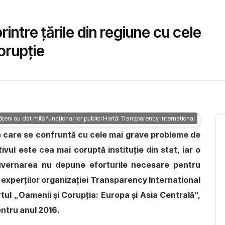
rintre țările din regiune cu cele
orupție
ățeni au dat mită funcționarilor publici Hartă: Transparency International
une care se confruntă cu cele mai grave probleme de
ativul este cea mai coruptă instituție din stat, iar o
uvernarea nu depune eforturile necesare pentru
 experților organizației Transparency International
ul „Oamenii și Corupția: Europa și Asia Centrală”,
entru anul 2016.