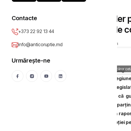
ȘTIRI
Raport // Moldova, lider p
Contacte
mai grave probleme de c
+373 22 92 13 44
Anticoruptie.md
19 Nov 2016
4295 vizualizări
info@anticoruptie.md
Urmărește-ne
Moldova, în topul țărilor europene ai căror cet
Moldova se află în topul țărilor din regi
corupție. În opinia cetățenilor săi, Legisl
majoritate covârșitoare consideră că g
combaterea flagelului. Concluziile aparțin
care a lansat în această săptămână raport
parte a Barometrului Global al Corupției p