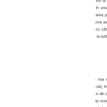
publice, iar Moldova se află în topul țărilor l
ultimelor 12 luni au dat mită, cel puţin în unul
ocrotirea sănătății, educația, documentarea pop
sociale), 42% din interlocutorii din Moldova au
regiune, urmând Ucraina şi Azerbaijan cu câ
statele membre ale Uniunii Europene (29 la sut
Ca şi în anii precedenți, corupţia este mai
interacționat cu instituţia au plătit neoficial), î
capturării instituţiilor statului, furtului masiv d
decizie care au admis furtul, populaţia îşi rez