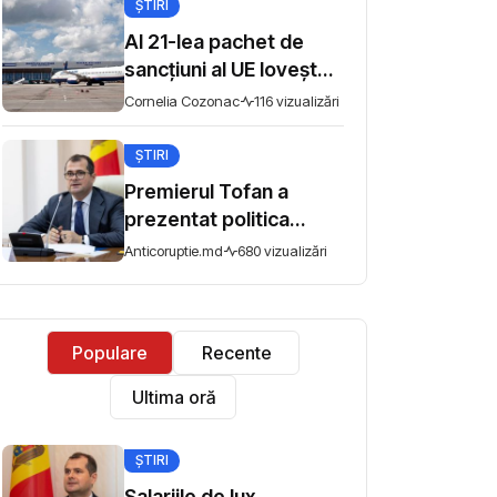
ȘTIRI
libertatea întrunirilor
pașnice
Al 21-lea pachet de
sancțiuni al UE lovește
sudul Rusiei: bănci,
Cornelia Cozonac
116 vizualizări
aeroporturi și flota din
umbră
ȘTIRI
Premierul Tofan a
prezentat politica
fiscală pentru
Anticoruptie.md
680 vizualizări
consultări: „Nu mi se
pare corect ca
avocado să fie taxat la
Populare
Recente
fel ca un măr din
Moldova”
Ultima oră
ȘTIRI
Salariile de lux,