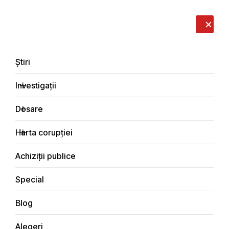
LIVE
EN
RO
RU
Despre noi
Contacte
Donează
Sesizează
Știri
Investigații
Dosare
Știri
Harta corupției
Principala
Achiziții publice
Special
Blog
ȘTIRI
Alegeri