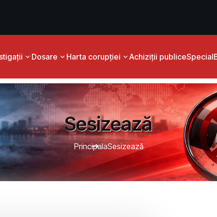
tigații
Dosare
Harta corupției
Achiziții publice
Special
Sesizează
Principala
Sesizează