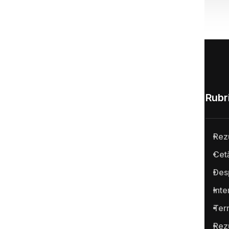
Rubri
Rez
Anticoruptie.md este prima
Cetă
platformă online din Republica
Des
Moldova pentru semnalarea
cazurilor de corupţie şi a
Inte
infracţiunilor conexe.
Term
Rez