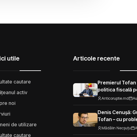
ci utile
Articole recente
ultate cautare
Premierul Tofan
politica fiscală 
țeanul activ
„Nu mi se pare 
Anticoruptie.md
Au
pre noi
să fie taxat la fe
Moldova”
Denis Cenușă: Gu
rviuri
Tofan – cu probl
eni de utilizare
spre UE
Mădălin Necșuțu
A
ultate cautare