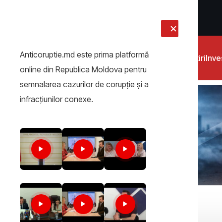
LIVE
Anticoruptie.md este prima platformă
Știri
Inves
online din Republica Moldova pentru
semnalarea cazurilor de corupţie şi a
infracţiunilor conexe.