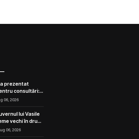
 a prezentat
pentru consultări:
corect ca avocado
g 06, 2026
l ca un măr din
vernul lui Vasile
eme vechi în drum
ug 06, 2026