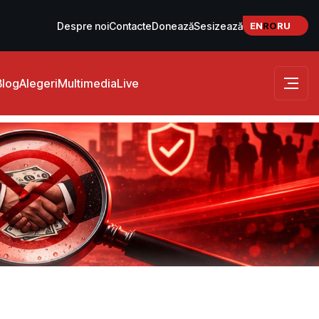
EN
RO
RU
Despre noi
Contacte
Donează
Sesizează
Blog
Alegeri
Multimedia
Live