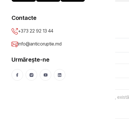
Adaugă sesizare
Contacte
+373 22 92 13 44
Tip sesizare
*
info@anticoruptie.md
Titlu sesizare
*
Urmărește-ne
Descriere problemă
*
Oraș/Raion