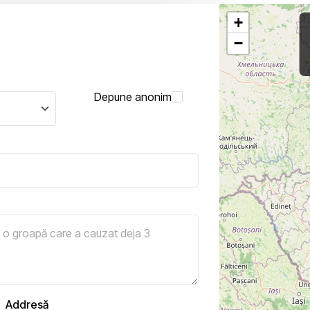
+
−
Depune anonim
Addresă