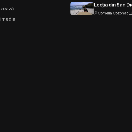
Lecția din San D
izează
Cornelia Cozonac
timedia