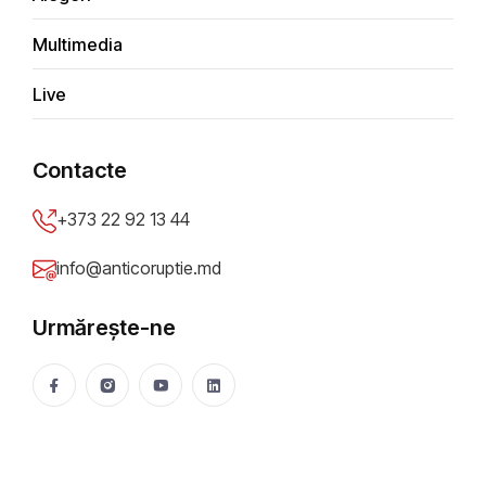
Multimedia
Tip sesizare
*
Live
Depune anonim
Contacte
Titlu sesizare
*
+373 22 92 13 44
info@anticoruptie.md
Descriere problemă
*
Urmărește-ne
Oraș/Raion