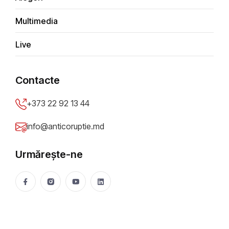
Multimedia
Tip sesizare
*
Live
Depune anonim
Contacte
Titlu sesizare
*
+373 22 92 13 44
info@anticoruptie.md
Descriere problemă
*
Urmărește-ne
Oraș/Raion