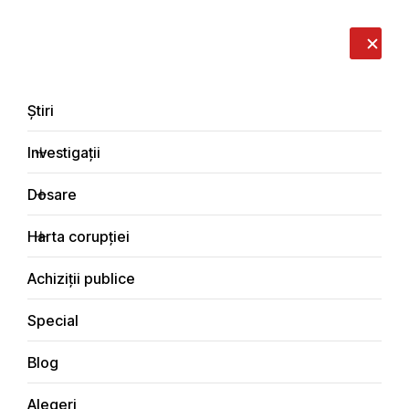
LIVE
EN
RO
RU
Despre noi
Contacte
Donează
Sesizează
Știri
Investigații
Dosare
Special
Harta corupției
Principala
Achiziții publice
Special
Blog
SPECIAL
Alegeri