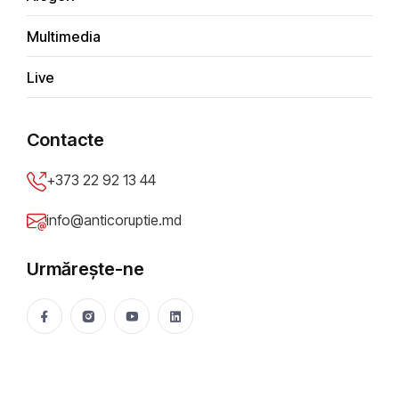
AGENDA ZILEI//17.07.2023
Multimedia
Parii Meroslava
16 Jul 2023
1906 vizualizări
Live
Distribuie
Contacte
+373 22 92 13 44
info@anticoruptie.md
Urmărește-ne
Grafică: CIJM