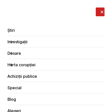
LIVE
EN
RO
RU
Despre noi
Contacte
Donează
Sesizează
Știri
Investigații
Dosare
Știri
Harta corupției
Principala
Achiziții publice
Special
Blog
ȘTIRI
Alegeri