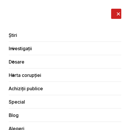
LIVE
EN
RO
RU
Despre noi
Contacte
Donează
Sesizează
Știri
Investigații
Dosare
Știri
Harta corupției
Principala
Achiziții publice
Special
Blog
ȘTIRI
Alegeri