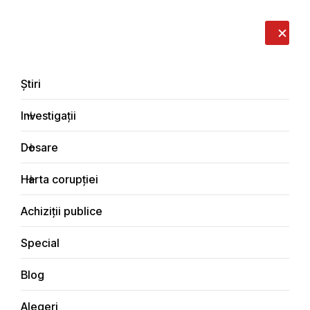
LIVE
EN
RO
RU
Despre noi
Contacte
Donează
Sesizează
Știri
Investigații
Dosare
Știri
Harta corupției
Principala
Achiziții publice
Special
Blog
ȘTIRI
Alegeri