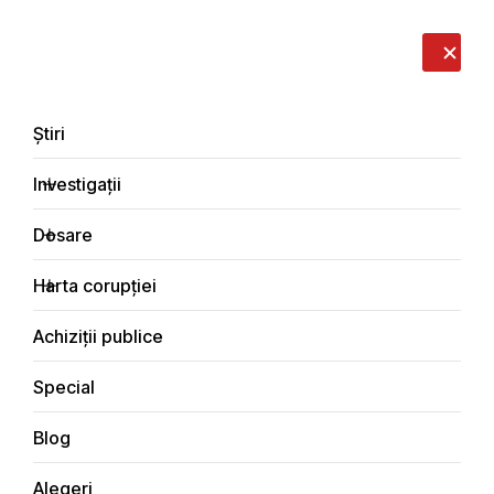
LIVE
EN
RO
RU
Despre noi
Contacte
Donează
Sesizează
Știri
Investigații
Dosare
Știri
Harta corupției
Principala
Achiziții publice
Special
Blog
ȘTIRI
Alegeri