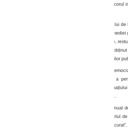
Elveția (câte 80 de puncte fiecare). În scorul
36.
În 2025, scorul mediu mondial al Indicelui de
posibile, aceasta fiind prima scădere a mediei 
redus semnificativ nivelurile de corupție, restu
cele 182 de state analizate, 122 au obținu
semnificative privind integritatea instituțiilor p
Autorii clasamentului notează că și democr
Zeelandă, se confruntă cu o scădere a perf
curajoase, dar și restricțiile impuse spațiului 
reduce transparența și responsabilitatea.
Indexul Percepției Corupției, publicat anual 
țări din întreaga lume în funcție de nivelul d
semnifică „foarte corupt” și 100 – „foarte curat”.