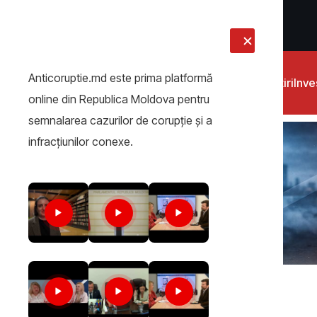
LIVE
Anticoruptie.md este prima platformă
Știri
Inves
online din Republica Moldova pentru
semnalarea cazurilor de corupţie şi a
infracţiunilor conexe.