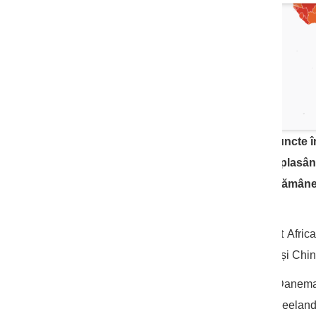
Republica Moldova a obținut 42 de puncte în
în scădere față de anul precedent, plasând
percepției corupției, acest fenomen rămâne
anumite semne de progres.
„Vecini” de clasament ai Moldovei sunt Afri
puncte, Kosovo și Ghana, Cote d`Ivoire și Chin
Cel mai înalt scor în clasament îl dețin
Danemar
de Singapore (84 de puncte), Noua Zeelandă