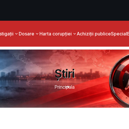
tigații
Dosare
Harta corupției
Achiziții publice
Special
Știri
Principala