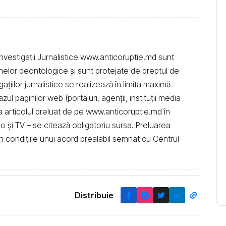
nvestigații Jurnalistice www.anticoruptie.md sunt
rmelor deontologice și sunt protejate de dreptul de
igațiilor jurnalistice se realizează în limita maximă
l paginilor web (portaluri, agenții, instituţii media
t la articolul preluat de pe www.anticoruptie.md în
dio și TV – se citează obligatoriu sursa. Preluarea
în condiţiile unui acord prealabil semnat cu Centrul
Distribuie