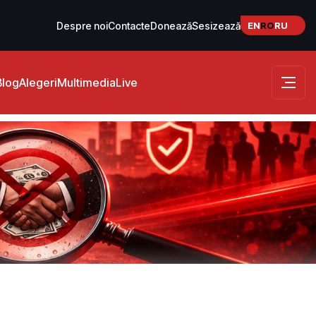
EN
RO
RU
Despre noi
Contacte
Donează
Sesizează
Blog
Alegeri
Multimedia
Live