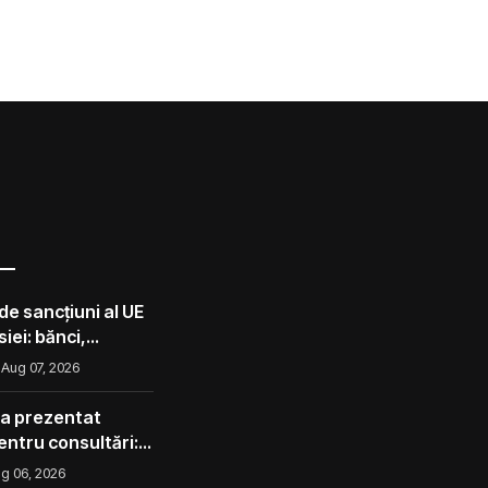
de sancțiuni al UE
iei: bănci,
lota din umbră
Aug 07, 2026
 a prezentat
pentru consultări:
corect ca avocado
g 06, 2026