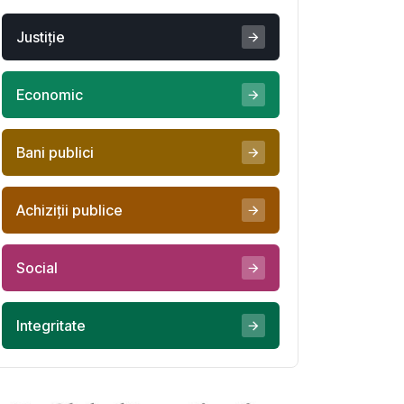
Justiţie
Economic
Bani publici
Achiziţii publice
Social
Integritate