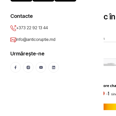
ȘTIRI
Moldova, scor mai mic în 
Contacte
în 2025
+373 22 92 13 44
Mihaela Cibotaru
01 Jun 2026
189 vizualizări
info@anticoruptie.md
Urmărește-ne