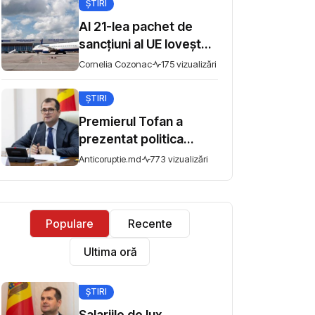
ȘTIRI
libertatea întrunirilor
pașnice
Al 21-lea pachet de
sancțiuni al UE lovește
sudul Rusiei: bănci,
Cornelia Cozonac
175 vizualizări
aeroporturi și flota din
umbră
ȘTIRI
Premierul Tofan a
prezentat politica
fiscală pentru
Anticoruptie.md
773 vizualizări
consultări: „Nu mi se
pare corect ca
avocado să fie taxat la
Populare
Recente
fel ca un măr din
Moldova”
Ultima oră
ȘTIRI
Salariile de lux,