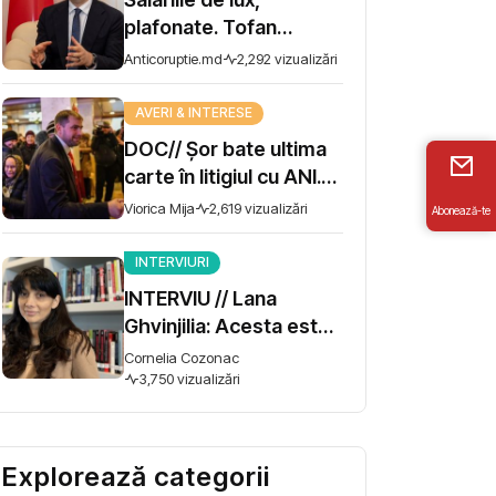
plafonate. Tofan
propune moratoriu
Anticoruptie.md
2,292 vizualizări
pentru prime și
bonusuri
AVERI & INTERESE
DOC// Șor bate ultima
carte în litigiul cu ANI.
Miza - 10 milioane de lei
Viorica Mija
2,619 vizualizări
Abonează-te
INTERVIURI
INTERVIU // Lana
Ghvinjilia: Acesta este
și războiul nostru. Fără
Cornelia Cozonac
victoria Ucrainei,
3,750 vizualizări
Georgia nu se poate
salva
Explorează categorii