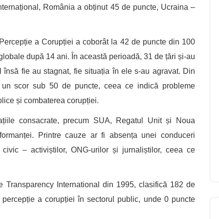
 internațional, România a obținut 45 de puncte, Ucraina –
 Percepție a Corupției a coborât la 42 de puncte din 100
globale după 14 ani. În această perioadă, 31 de țări și-au
l însă fie au stagnat, fie situația în ele s-au agravat. Din
t un scor sub 50 de puncte, ceea ce indică probleme
ublice și combaterea corupției.
ațiile consacrate, precum SUA, Regatul Unit și Noua
ormanței. Printre cauze ar fi absența unei conduceri
civic – activiștilor, ONG-urilor și jurnaliștilor, ceea ce
de Transparency International din 1995, clasifică 182 de
e percepție a corupției în sectorul public, unde 0 puncte