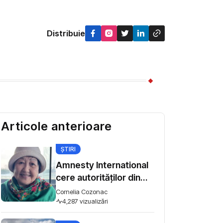
Distribuie
Articole anterioare
ȘTIRI
Amnesty International
cere autorităților din
Kârgâzstan să
Cornelia Cozonac
înceteze intimidarea
4,287 vizualizări
activiștilor pentru