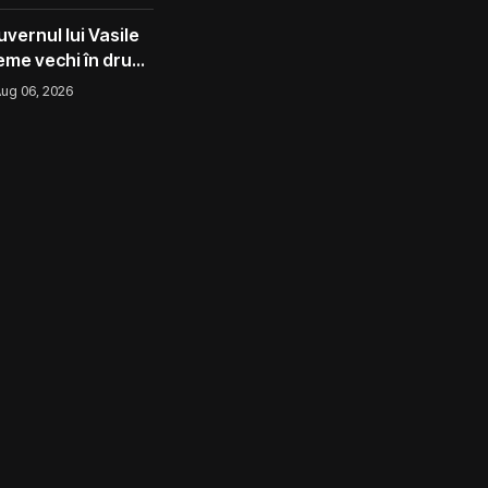
l ca un măr din
vernul lui Vasile
eme vechi în drum
ug 06, 2026