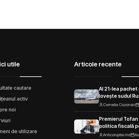
ci utile
Articole recente
ultate cautare
Al 21-lea pachet 
lovește sudul Rus
țeanul activ
aeroporturi și f
Cornelia Cozonac
pre noi
Premierul Tofan
rviuri
politica fiscală 
eni de utilizare
„Nu mi se pare 
Anticoruptie.md
Au