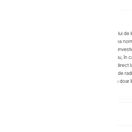
Textele de pe pagina web a Centrului de I
realizate de jurnaliști, cu respectarea no
autor. Preluarea textelor știrilor și a invest
de 500 de semne. În mod obligatoriu, în cazu
sau bloguri) trebuie indicat şi linkul direc
primul alineat, iar în cazul posturilor de ra
integrală a textelor se poate realiza doar 
de Investigații Jurnalistice.
Tag-uri
Știri