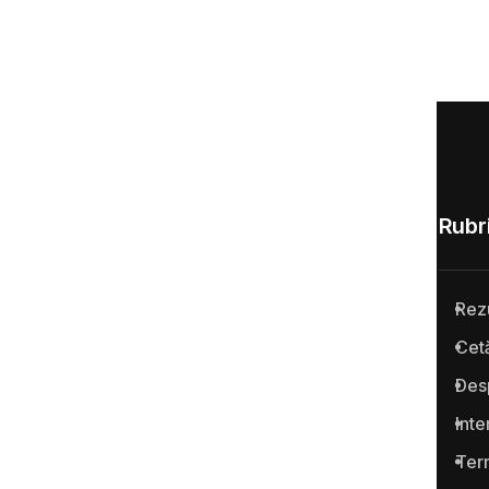
Rubri
Rez
Anticoruptie.md este prima
Cetă
platformă online din Republica
Des
Moldova pentru semnalarea
cazurilor de corupţie şi a
Inte
infracţiunilor conexe.
Term