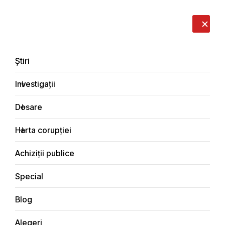
LIVE
EN
RO
RU
Despre noi
Contacte
Donează
Sesizează
Știri
Investigații
Dosare
Știri
Harta corupției
Principala
Achiziții publice
Special
Blog
ȘTIRI
Alegeri