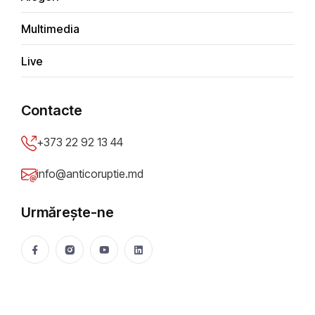
Punți de dialog: idei și soluții
Multimedia
pentru apropierea dintre
Comrat și Chișinău
Live
Mihaela Cibotaru
02 Jun 2026
8202 vizualizări
Contacte
Distribuie
+373 22 92 13 44
info@anticoruptie.md
Urmărește-ne