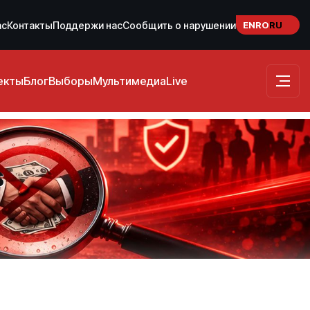
EN
RO
RU
ас
Контакты
Поддержи нас
Сообщить о нарушении
екты
Блог
Выборы
Мультимедиа
Live
s