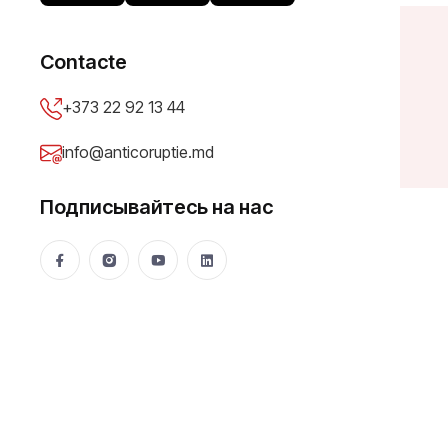
Contacte
A
d
m
i
n
+373 22 92 13 44
info@anticoruptie.md
Подписывайтесь на нас