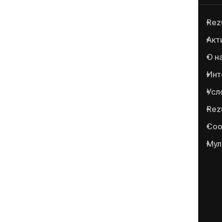
Rez
Anticoruptie.md — первая
Акт
онлайн-платформа в
О н
Республике Молдова для
сообщения о случаях
Инт
коррупции и
Усл
сопутствующих
Rez
преступлениях.
Соо
Мул
Portalul www.anticoruptie.md
este realizat cu suportul
Fundației Soros-Moldova.