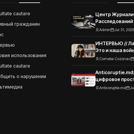
ultate cautare
Центр Журнали
Расследований
ивный гражданин
запускает Про
Admin
Jul 31, 202
ас
наставничества
журналистов-р
ИНТЕРВЬЮ // Ла
ервью
по тематике эл
Это и наша вой
овия использования
коррупции
Украины Грузия
Cornelia Cozonac
ultate cautare
Anticoruptie.m
бщить о нарушении
цифровое прос
читателей пор
ьтимедиа
Anticoruptie.md
Ju