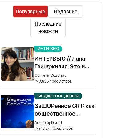
Популярные
Недавние
Последние
новости
ИНТЕРВЬЮ
ИНТЕРВЬЮ // Лана
Гвинджилия: Это и
наша война. Без
Cornelia Cozonac
победы Украины
3,835 просмотров
Грузия не спасется
БЮДЖЕТНЫЕ ДЕНЬГИ
ЗаШОРенное GRT: как
общественное
телевидение Гагаузии
Anticoruptie.md
превратилось в рупор
21,787 просмотров
осужденного