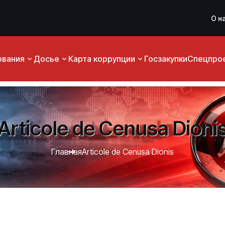
О н
ования
Досье
Карта коррупции
Госзакупки
Спецпро
Articole de Cenusa Dioni
Главная
Articole de Cenusa Dionis