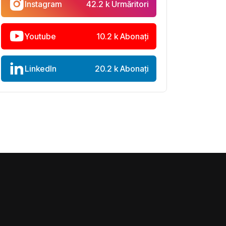
Instagram
42.2 k Urmăritori
Youtube
10.2 k Abonați
LinkedIn
20.2 k Abonați