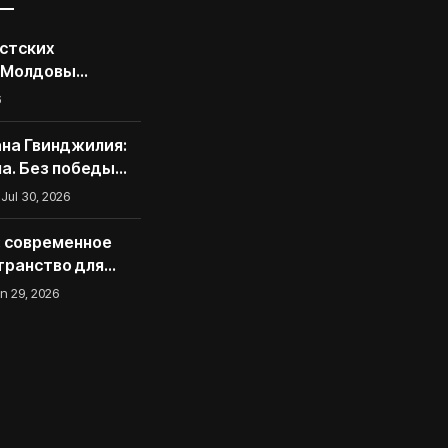
стских
 Молдовы
грамму
6
 для
асследователей
на Гвинджилия:
екторальной
на. Без победы
 не спасется
Jul 30, 2026
d: современное
транство для
тала
n 29, 2026