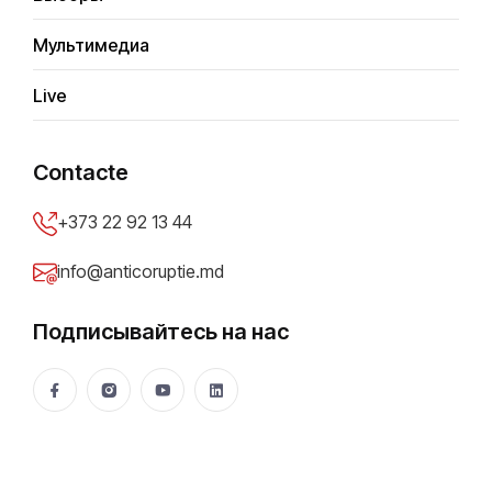
Мультимедиа
A
d
m
i
n
Live
Contacte
+373 22 92 13 44
Популярные
Недавние
Последние
info@anticoruptie.md
новости
Подписывайтесь на нас