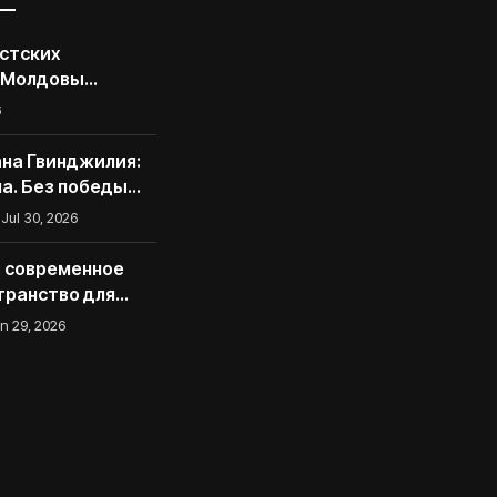
стских
 Молдовы
грамму
6
 для
асследователей
на Гвинджилия:
екторальной
на. Без победы
 не спасется
Jul 30, 2026
d: современное
транство для
тала
n 29, 2026