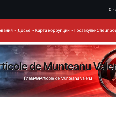
О н
ования
Досье
Карта коррупции
Госзакупки
Спецпро
rticole de Munteanu Valer
Главная
Articole de Munteanu Valeriu