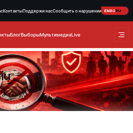
EN
RO
RU
ас
Контакты
Поддержи нас
Сообщить о нарушении
екты
Блог
Выборы
Мультимедиа
Live
iu