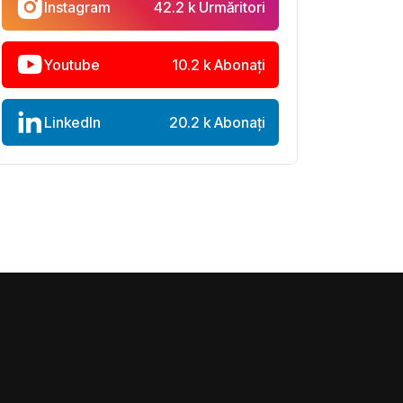
Instagram
42.2 k Urmăritori
Youtube
10.2 k Abonați
LinkedIn
20.2 k Abonați