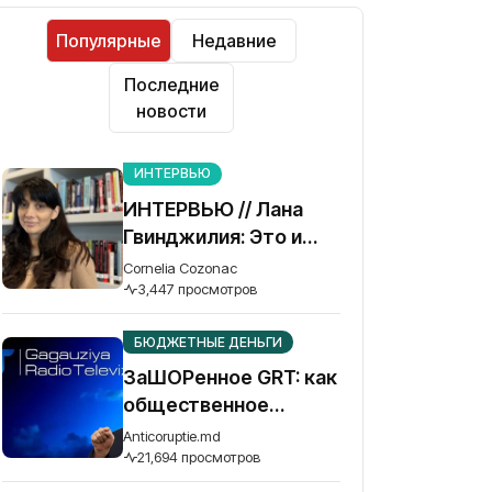
Популярные
Недавние
Последние
новости
ИНТЕРВЬЮ
ИНТЕРВЬЮ // Лана
Гвинджилия: Это и
наша война. Без
Cornelia Cozonac
победы Украины
3,447 просмотров
Грузия не спасется
БЮДЖЕТНЫЕ ДЕНЬГИ
ЗаШОРенное GRT: как
общественное
телевидение Гагаузии
Anticoruptie.md
превратилось в рупор
21,694 просмотров
осужденного