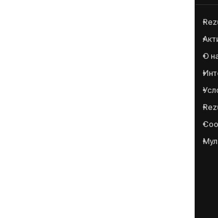
Rez
Anticoruptie.md — первая
Акт
онлайн-платформа в
О н
Республике Молдова для
сообщения о случаях
Инт
коррупции и
Усл
сопутствующих
Rez
преступлениях.
Соо
Мул
Portalul www.anticoruptie.md
este realizat cu suportul
Fundației Soros-Moldova.