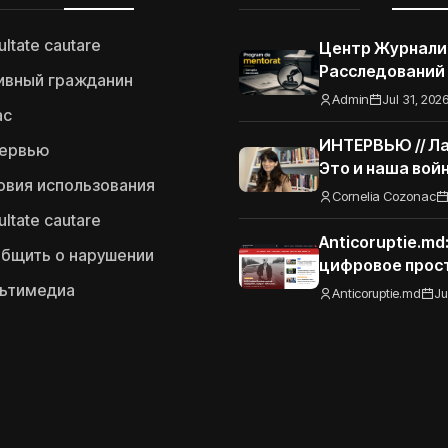
ultate cautare
Центр Журнали
Расследований
ивный гражданин
запускает Про
Admin
Jul 31, 202
ас
наставничества
журналистов-р
ИНТЕРВЬЮ // Ла
ервью
по тематике эл
Это и наша вой
овия использования
коррупции
Украины Грузия
Cornelia Cozonac
ultate cautare
Anticoruptie.m
бщить о нарушении
цифровое прос
читателей пор
ьтимедиа
Anticoruptie.md
Ju