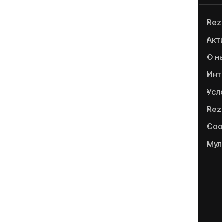
Rez
Anticoruptie.md — первая
Акт
онлайн-платформа в
О н
Республике Молдова для
сообщения о случаях
Инт
коррупции и
Усл
сопутствующих
Rez
преступлениях.
Соо
Мул
Portalul www.anticoruptie.md
este realizat cu suportul
Fundației Soros-Moldova.