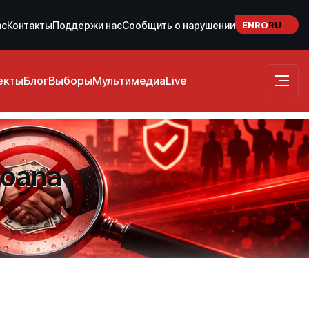
EN
RO
RU
ас
Контакты
Поддержи нас
Сообщить о нарушении
екты
Блог
Выборы
Мультимедиа
Live
 Ioana