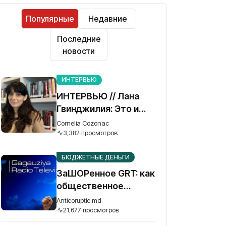
Популярные
Недавние
Последние
новости
ИНТЕРВЬЮ
ИНТЕРВЬЮ // Лана
Гвинджилия: Это и
наша война. Без
Cornelia Cozonac
победы Украины
3,382 просмотров
Грузия не спасется
БЮДЖЕТНЫЕ ДЕНЬГИ
ЗаШОРенное GRT: как
общественное
телевидение Гагаузии
Anticoruptie.md
превратилось в рупор
21,677 просмотров
осужденного