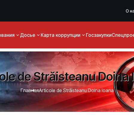
О н
ования
Досье
Карта коррупции
Госзакупки
Спецпро
ole de Străisteanu Doina
Главная
Articole de Străisteanu Doina Ioana