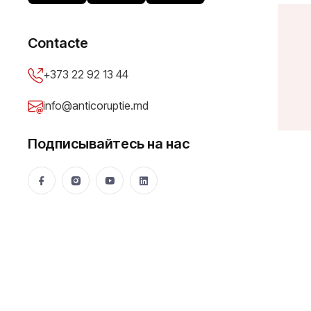
Contacte
A
d
m
i
n
+373 22 92 13 44
info@anticoruptie.md
Подписывайтесь на нас