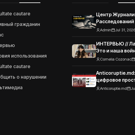
ultate cautare
Центр Журнали
Расследований
ивный гражданин
запускает Про
Admin
Jul 31, 202
ас
наставничества
журналистов-р
ИНТЕРВЬЮ // Ла
ервью
по тематике эл
Это и наша вой
овия использования
коррупции
Украины Грузия
Cornelia Cozonac
ultate cautare
Anticoruptie.m
бщить о нарушении
цифровое прос
читателей пор
ьтимедиа
Anticoruptie.md
Ju