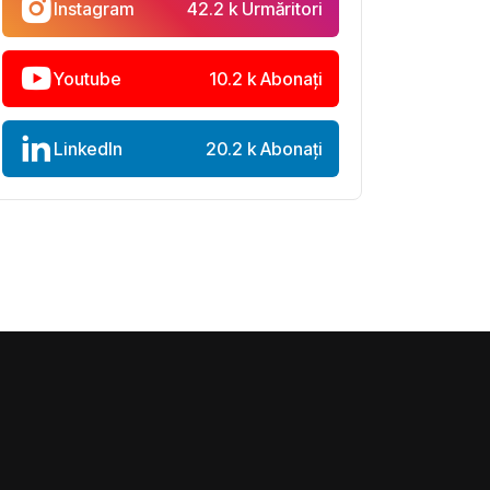
Instagram
42.2 k Urmăritori
Youtube
10.2 k Abonați
LinkedIn
20.2 k Abonați