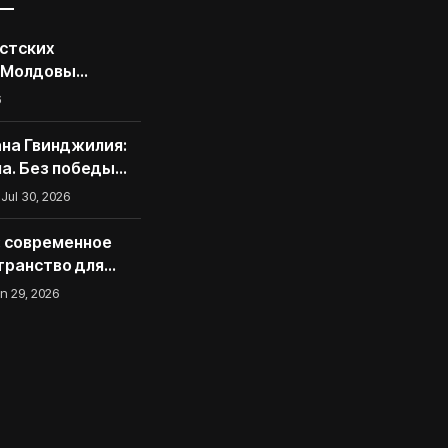
стских
 Молдовы
грамму
6
 для
асследователей
на Гвинджилия:
екторальной
на. Без победы
 не спасется
Jul 30, 2026
d: современное
транство для
тала
n 29, 2026