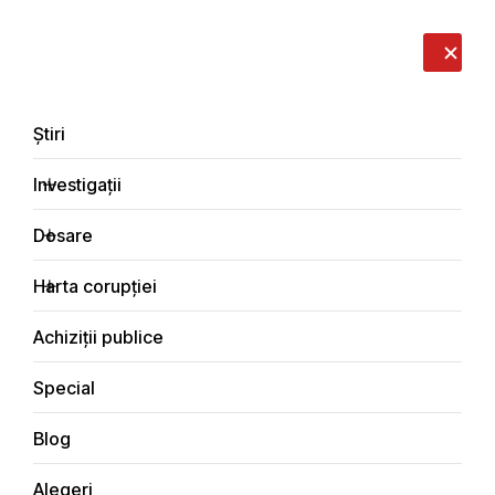
LIVE
EN
RO
RU
Despre noi
Contacte
Donează
Sesizează
Știri
Investigații
Dosare
Principala
Harta corupției
Achiziții publice
Special
Blog
Alegeri