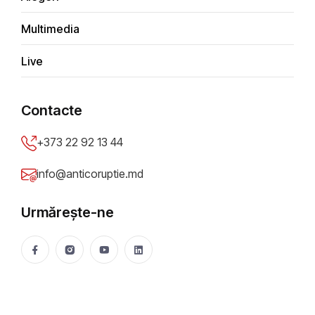
Multimedia
Live
Alina Ţurcanu
Membră a Consiliului de Administrare, jurnalista
Contacte
turcanu_alina@yahoo.com
+373 22 92 13 44
Alina Țurcanu este membră și vicepreședintă a Consiliului
info@anticoruptie.md
de Administrare al Centrul de Investigații Jurnalistice și
editor al emisiunii TV „Pur și Simplu” realizate de Europa
Urmărește-ne
Liberă. Anterior a fost redactor-șef al ziarului „Adevărul”
Moldova. Cea mai cunoscută investigație a sa este
„Plahotniuc, omul cu dublă identitate” (2011), pentru care a
luat premiul special decernat de Centrul de Jurnalism
Independent și Comitetul pentru Libertatea Presei. În 2006