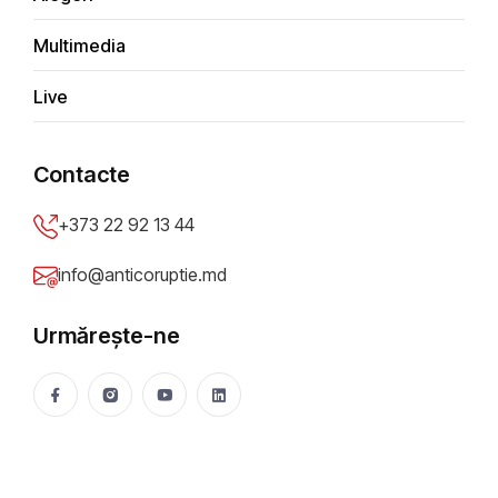
Multimedia
Economic
Live
Bani publici
Contacte
Achiziţii publice
+373 22 92 13 44
info@anticoruptie.md
Social
Urmărește-ne
Integritate