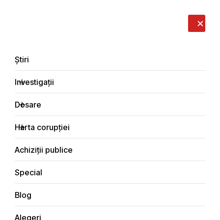
LIVE
EN
RO
RU
Despre noi
Contacte
Donează
Sesizează
Știri
Investigații
Dosare
Achiziții publice
Harta corupției
Principala
Investigații
Bani publici
Achiziții publice
Achiziții publice
Special
Blog
Justiţie
Alegeri