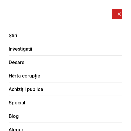
LIVE
EN
RO
RU
Despre noi
Contacte
Donează
Sesizează
Știri
Investigații
Dosare
Alegeri
Harta corupției
Principala
Alegeri
Achiziții publice
Special
Blog
Alegeri