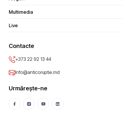
Denis Cenușă: Guvernul lui Vasile
Tofan – cu probleme vechi în drum spre
Multimedia
UE
Mădălin Necșuțu
578 vizualizări
Aug 06, 2026
Live
Contacte
+373 22 92 13 44
info@anticoruptie.md
Urmărește-ne
DOSARE DE CORUPȚIE
„Deschideți, ofițerii CNA sunt la ușă”. Un șef de