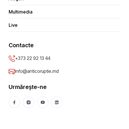
cerem ajutorul autorităților
Multimedia
+
Live
−
×
Contacte
Glodeni
+373 22 92 13 44
info@anticoruptie.md
Urmărește-ne
Leaflet
|
© OpenStreetMap