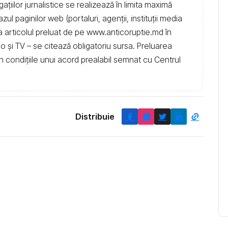
igațiilor jurnalistice se realizează în limita maximă
l paginilor web (portaluri, agenții, instituţii media
t la articolul preluat de pe www.anticoruptie.md în
dio și TV – se citează obligatoriu sursa. Preluarea
în condiţiile unui acord prealabil semnat cu Centrul
Distribuie