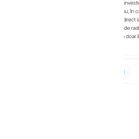
autor. Preluarea textelor știrilor și a invest
de 500 de semne. În mod obligatoriu, în cazu
sau bloguri) trebuie indicat şi linkul direc
primul alineat, iar în cazul posturilor de ra
integrală a textelor se poate realiza doar 
de Investigații Jurnalistice.
Tag-uri
Electorală
Viorica Mija