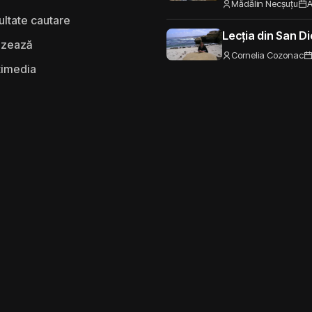
Mădălin Necșuțu
A
ultate cautare
Lecția din San D
izează
Cornelia Cozonac
timedia