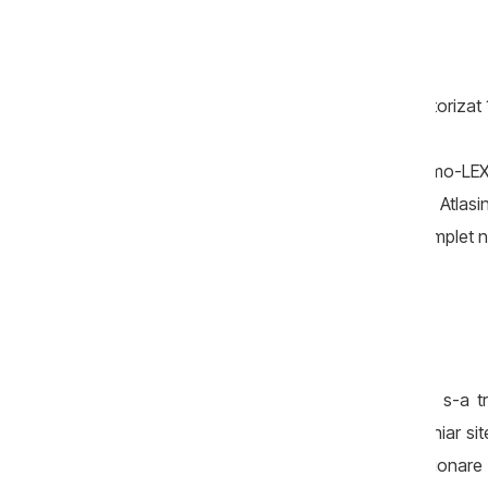
Până în data de 8 septembrie, CEC a autorizat 13
În afară de acestea, observatorii Promo-LEX
„sondaje” neautorizate, printre care și Atl
identificat și unele care vin din surse complet n
suportate.
„În plină perioadă electorală, internetul s-a 
Platforme obscure, pagini anonime și chiar site
sondaje, care de fapt sunt niște chestionare 