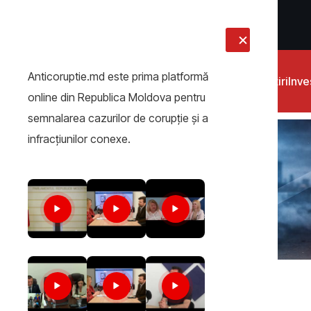
LIVE
Anticoruptie.md este prima platformă
Știri
Inves
online din Republica Moldova pentru
semnalarea cazurilor de corupţie şi a
infracţiunilor conexe.