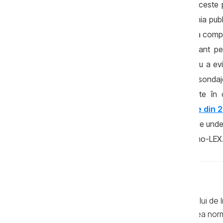
opiniile cetățenilor. De ce sunt grave aceste 
cifre. Acestea pot atât să măsoare opinia publi
promovarea unor narative și influențarea compo
opinie reprezintă un instrument important pent
electoral, sunt strict reglementate pentru a ev
Problema este că multe dintre aceste „sondaje”
parte dintre acestea au fost reflectate în
observare a alegerilor parlamentare din 
implicării autorităților pentru a investiga de un
urmăresc”, se mai arată în Raportul Promo-LEX.
Textele de pe pagina web a Centrului de I
realizate de jurnaliști, cu respectarea no