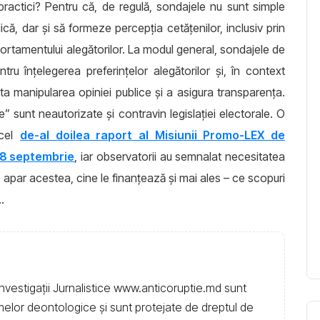
practici? Pentru că, de regulă, sondajele nu sunt simple
că, dar și să formeze percepția cetățenilor, inclusiv prin
rtamentului alegătorilor. La modul general, sondajele de
ru înțelegerea preferințelor alegătorilor și, în context
ita manipularea opiniei publice și a asigura transparența.
 sunt neautorizate și contravin legislației electorale. O
 cel
de-al doilea raport al Misiunii Promo-LEX de
28 septembrie
, iar observatorii au semnalat necesitatea
de apar acestea, cine le finanțează și mai ales – ce scopuri
.
nvestigații Jurnalistice www.anticoruptie.md sunt
rmelor deontologice și sunt protejate de dreptul de