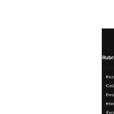
Rubri
Rez
Anticoruptie.md este prima
Cetă
platformă online din Republica
Des
Moldova pentru semnalarea
cazurilor de corupţie şi a
Inte
infracţiunilor conexe.
Term