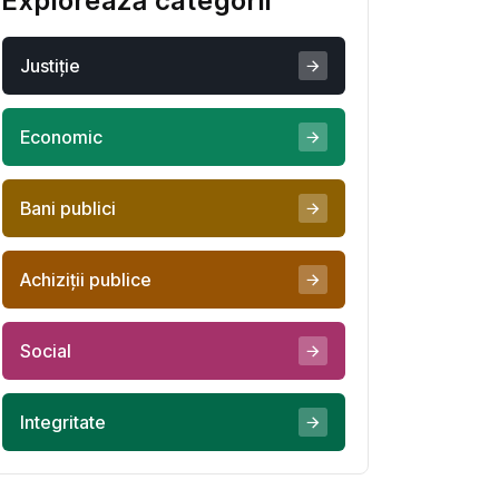
Explorează categorii
Justiţie
Economic
Bani publici
Achiziţii publice
Social
Integritate