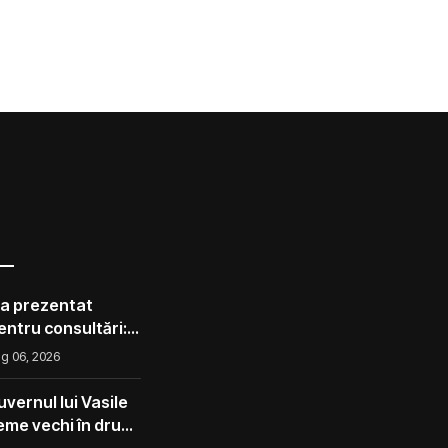
 a prezentat
pentru consultări:
corect ca avocado
g 06, 2026
l ca un măr din
vernul lui Vasile
eme vechi în drum