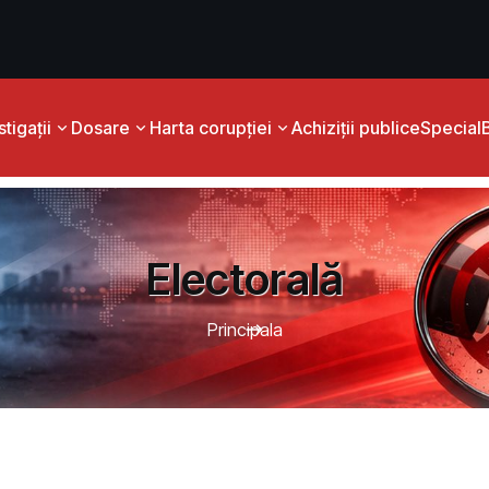
tigații
Dosare
Harta corupției
Achiziții publice
Special
Electorală
Principala