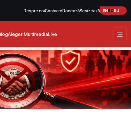
EN
RO
RU
Despre noi
Contacte
Donează
Sesizează
Blog
Alegeri
Multimedia
Live