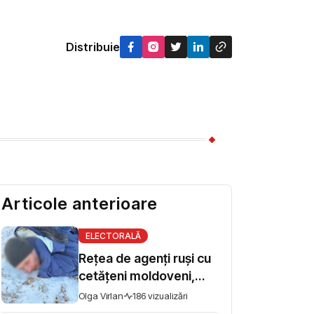
Distribuie
Articole anterioare
ELECTORALĂ
Rețea de agenți ruși cu
cetățeni moldoveni,
destructurată de Poliția
Olga Virlan
186 vizualizări
Națională a Ucrainei și