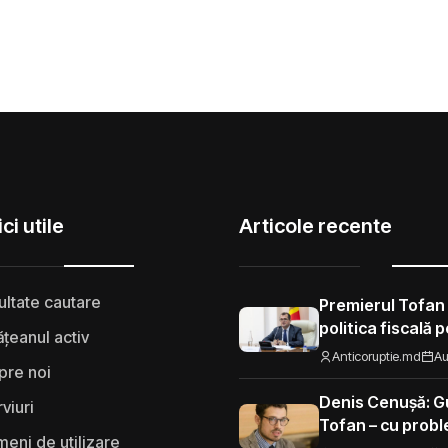
ci utile
Articole recente
ultate cautare
Premierul Tofan
politica fiscală 
țeanul activ
„Nu mi se pare 
Anticoruptie.md
Au
pre noi
să fie taxat la fe
Moldova”
Denis Cenușă: Gu
rviuri
Tofan – cu probl
eni de utilizare
spre UE