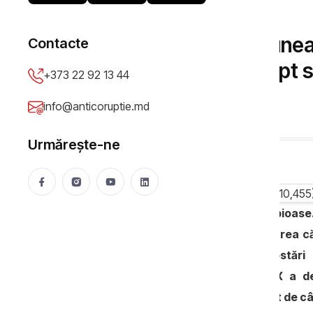
ELECTORALĂ
Campanie, sub presiunea
Contacte
ATLAS, semnalat drept su
+373 22 92 13 44
line
info@anticoruptie.md
Mija Viorica
24 Sep 2025
773 vizualizări
Urmărește-ne
Moldovenii, asaltați de sondaje dubioase.
drept suspecte și pentru desfășurarea că
continuă să fie promovat prin postări
Atlasintel
, despre care Promo-LEX a de
platforma META, pentru a fi accesat de câ