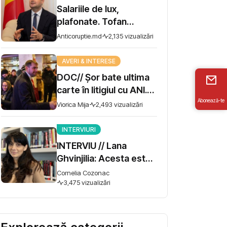
Salariile de lux,
plafonate. Tofan
propune moratoriu
Anticoruptie.md
2,135 vizualizări
pentru prime și
bonusuri
AVERI & INTERESE
DOC// Șor bate ultima
carte în litigiul cu ANI.
Abonează-te
Miza - 10 milioane de lei
Viorica Mija
2,493 vizualizări
INTERVIURI
INTERVIU // Lana
Ghvinjilia: Acesta este
și războiul nostru. Fără
Cornelia Cozonac
victoria Ucrainei,
3,475 vizualizări
Georgia nu se poate
salva