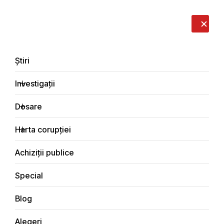
LIVE
EN
RO
RU
Despre noi
Contacte
Donează
Sesizează
Știri
Investigații
Dosare
Investigații
Harta corupției
Principala
Economic
Achiziții publice
Special
Blog
ECONOMIC
Alegeri