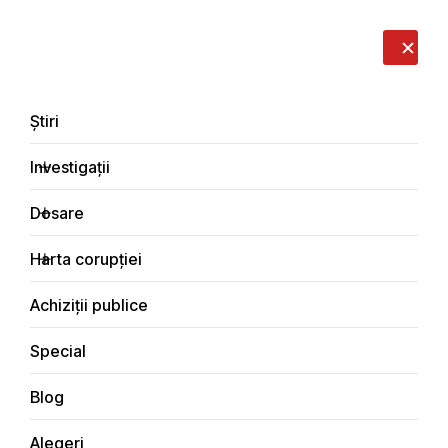
LIVE
EN
RO
RU
Despre noi
Contacte
Donează
Sesizează
Știri
Investigații
Dosare
Blog
Harta corupției
Principala
Achiziții publice
Special
Blog
BLOG
Alegeri