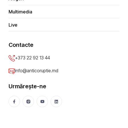
Farsele telefonice din Moldova:
Multimedia
o problemă de securitate la
nivel executiv
Live
Alexandra Gheorghe
17 Jun 2026
561 vizualizări
Contacte
Distribuie
+373 22 92 13 44
info@anticoruptie.md
Urmărește-ne