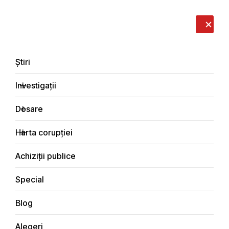
LIVE
EN
RO
RU
Despre noi
Contacte
Donează
Sesizează
Știri
Investigații
Dosare
Blog
Harta corupției
Principala
Achiziții publice
Special
Blog
BLOG
Alegeri