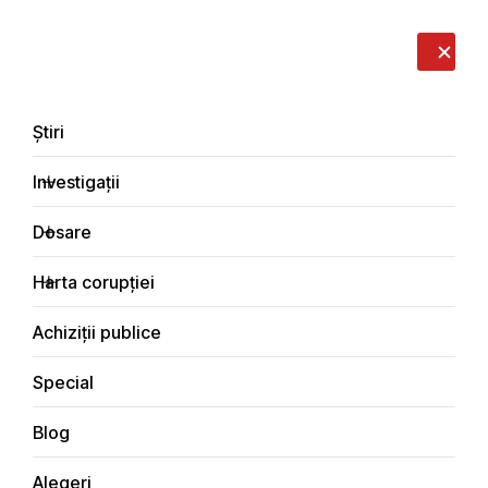
LIVE
EN
RO
RU
Despre noi
Contacte
Donează
Sesizează
Știri
Investigații
Dosare
Electorală
Harta corupției
Principala
Achiziții publice
Special
Blog
ELECTORALĂ
Alegeri