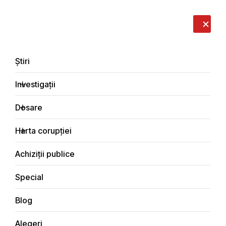
LIVE
EN
RO
RU
Despre noi
Contacte
Donează
Sesizează
Știri
Investigații
Dosare
Electorală
Harta corupției
Principala
Achiziții publice
Special
Blog
ELECTORALĂ
Alegeri