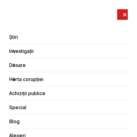
LIVE
EN
RO
RU
Despre noi
Contacte
Donează
Sesizează
Știri
Investigații
Dosare
Investigații
Harta corupției
Principala
Economic
Achiziții publice
Special
Blog
ECONOMIC
Alegeri