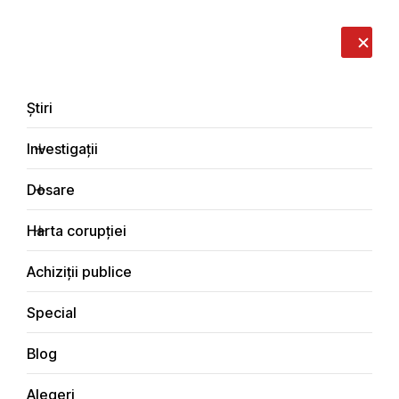
LIVE
EN
RO
RU
Despre noi
Contacte
Donează
Sesizează
Știri
Investigații
Dosare
Investigații
Harta corupției
Principala
Economic
Achiziții publice
Special
Blog
ECONOMIC
Alegeri