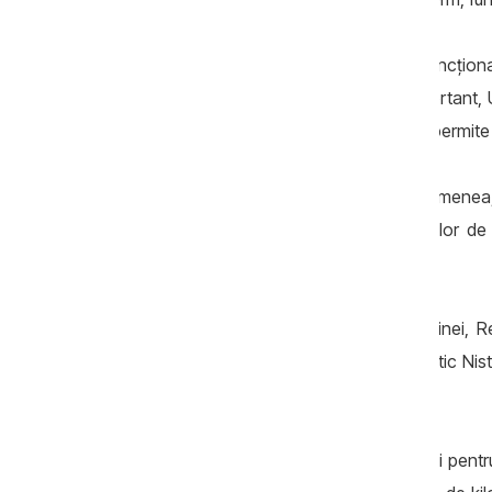
„Această [a patra] unitate va asigura funcționar
electrică și energie curată. Cel mai important,
de cetățenii Ucrainei, iar acest lucru ne permite 
Premierul ucrainean a remarcat, de asemenea, ro
precis, Rețeaua Europeană a Operatorilor de
electrică din 35 de țări europene.
Cu toate acestea, pentru vecinul Ucrainei, Rep
construcții ale Complexului Hidroenergetic Nist
netransparente și uneori înșelătoare.
Este greu de estimat importanța Nistrului pentru