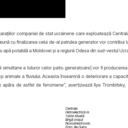
eclarațiilor companiei de stat ucrainene care exploatează Centrala 
reună cu finalizarea celui de-al patrulea generator vor contribui la
 cu apă potabilă a Moldovei și a regiunii Odesa din sud-vestul Ucra
 simultane a tuturor celor patru generatoare] vor fi producerea u
și animale a fluviului. Aceasta înseamnă o deteriorare a capacită
e apăra de astfel de fenomene”, avertizează Ilya Trombitsky, di
Centrala
Hidroelectrică nr.
1 este situată
lângă orașul
Novodnestrovsk.
Foto: Ilie Gulca