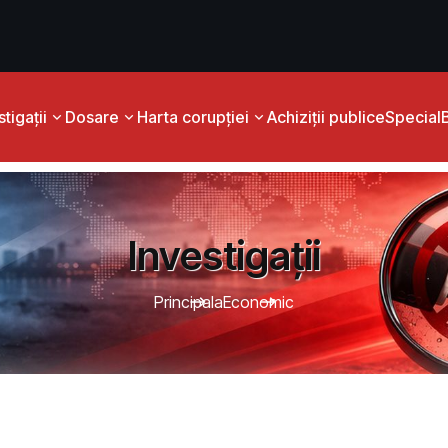
tigații
Dosare
Harta corupției
Achiziții publice
Special
Investigații
Principala
Economic