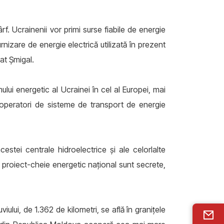
rf. Ucrainenii vor primi surse fiabile de energie
nizare de energie electrică utilizată în prezent
iat Șmigal.
lui energetic al Ucrainei în cel al Europei, mai
operatori de sisteme de transport de energie
estei centrale hidroelectrice și ale celorlalte
t proiect-cheie energetic național sunt secrete,
ului, de 1.362 de kilometri, se află în granițele