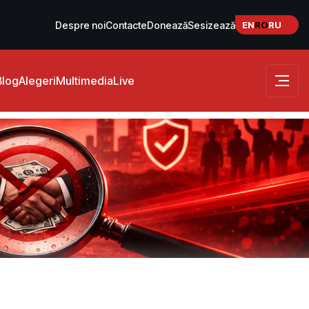
EN
RO
RU
Despre noi
Contacte
Donează
Sesizează
Blog
Alegeri
Multimedia
Live