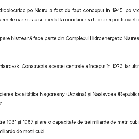
droelectrice pe Nistru a fost de fapt conceput în 1945, pe vre
vernele care s-au succedat la conducerea Ucrainei postsovietice
are Nistreană face parte din Complexul Hidroenergetic Nistrean
istrovsk. Construcția acestei centrale a început în 1973, iar ultim
ropierea localităților Nagoreany (Ucraina) și Naslavcea (Republi
e.
re 1981 și 1987 și are o capacitate de trei miliarde de metri cubi
liarde de metri cubi.