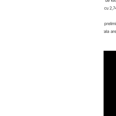
Moldovei, în timp ce o secțiune de 220 de kil
parte din suprafața țării, circa 59 la sută, cu 2
Cu toate acestea, conform concluziilor prelimi
PNUD Moldova și publicat în iunie, centrala are 
floră și faună.