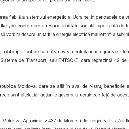
ea fiabilă a sistemului energetic al Ucrainei în perioadele de vâ
 Ukrhydroenergo are o responsabilitate socială importantă de fur
să vorbim despre un tarif la energie electrică mai ieftin”, a sublin
lul important pe care îl va avea centrala în integrarea sistemu
 Sisteme de Transport, sau ENTSO-E, care reprezintă 42 de 
ublica Moldova, care se află în aval de Nistru, beneficiile ac
rean sunt altele, iar acțiunile guvernului ucrainean față de aces
 Moldova. Aproximativ 437 de kilometri din lungimea totală a fluvi