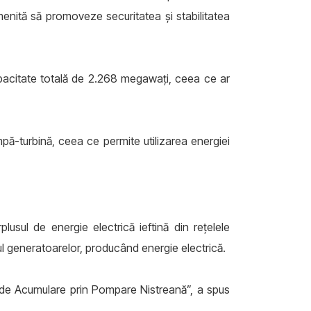
menită să promoveze securitatea și stabilitatea
capacitate totală de 2.268 megawați, ceea ce ar
ă-turbină, ceea ce permite utilizarea energiei
usul de energie electrică ieftină din rețelele
iul generatoarelor, producând energie electrică.
e de Acumulare prin Pompare Nistreană”, a spus