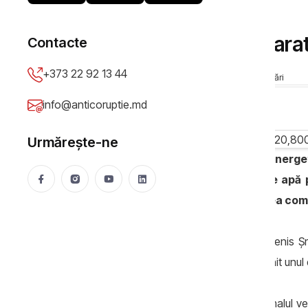
ECONOMIC
Moldova și Nistrul – bara
Contacte
+373 22 92 13 44
Anticoruptie.md
04 Nov 2021
20133 vizualizări
info@anticoruptie.md
Urmărește-ne
Studiile arată că Complexul Hidroenergeti
fluviului Nistru – principala sursă de ap
intenționează să continue extinderea com
Pe 17 august, prim-ministrul Ucrainei, Denis Șm
special amenajat lângă ceea ce a devenit unul d
Această structură uriașă construită pe malul v