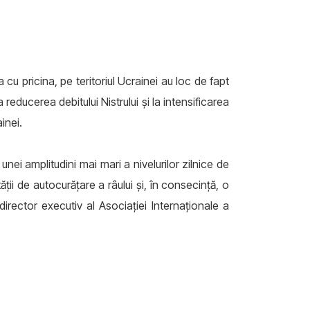
cu pricina, pe teritoriul Ucrainei au loc de fapt
 reducerea debitului Nistrului și la intensificarea
inei.
nei amplitudini mai mari a nivelurilor zilnice de
ții de autocurățare a râului și, în consecință, o
rector executiv al Asociației Internaționale a