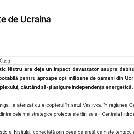
te de Ucraina
c Nistru are deja un impact devastator asupra debitului, 
ă potabilă pentru aproape opt milioane de oameni din Uc
plexului, căutând să-și asigure independența energetică.
igal, a aterizat cu elicopterul în satul Vasilivka, în regiunea C
intre cele mai strategice proiecte ale țării sale – Centrala Hid
estic al Nistrului, conectată prin ceea ce arată ca niște tentac