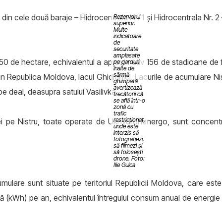
n cele două baraje – Hidrocentrala Nr. 1 și Hidrocentrala Nr. 2 
Rezervorul
superior.
Multe
indicatoare
de
securitate
amplasate
250 de hectare, echivalentul a aproximativ 156 de stadioane de f
pe garduri
înalte de
sârmă
 Republica Moldova, lacul Ghidighici. Lacurile de acumulare Nis
ghimpată
avertizează
 pe deal, deasupra satului Vasilivka.
trecătorii că
se află într-o
zonă cu
trafic
restricționat,
ainei pe Nistru, toate operate de Ukhydronenergo, sunt conce
unde este
interzis să
fotografiezi,
să filmezi și
să folosești
drone. Foto:
Ilie Gulca
umulare sunt situate pe teritoriul Republicii Moldova, care est
ră (kWh) pe an, echivalentul întregului consum anual de energie 