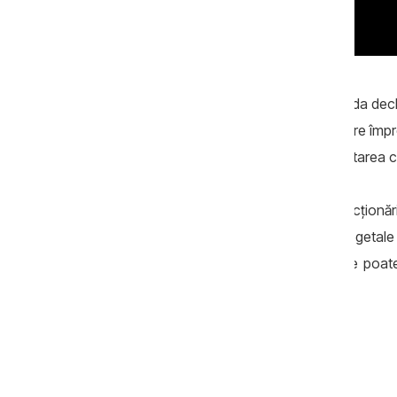
Iar investigațiile BIRN au arătat că, în ciuda d
activități de lărgire a albiei în amonte, care împ
poluării fluviului, punând în pericol alimentarea
„Cele mai probabile consecințe [ale funcționării
apă și degradarea în continuare vieții vegetale 
creștere a poluării, deoarece râul nu se poat
Păstrătorilor râului Nistru „Eco-Tiras”.
Origini staliniste