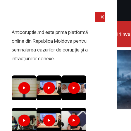
LIVE
Anticoruptie.md este prima platformă
Știri
Inves
online din Republica Moldova pentru
semnalarea cazurilor de corupţie şi a
infracţiunilor conexe.