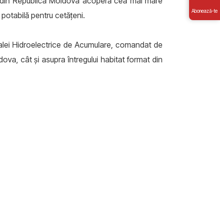
lui din Republica Moldova acoperă cea mai mare
Abonează-te
ă potabilă pentru cetățeni.
tralei Hidroelectrice de Acumulare, comandat de
dova, cât și asupra întregului habitat format din