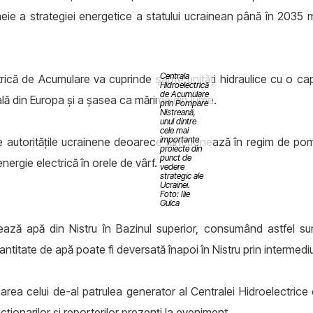
cheie a strategiei energetice a statului ucrainean până în 2035 
Centrala
ctrică de Acumulare va cuprinde șapte unități hidraulice cu o 
Hidroelectrică
de Acumulare
lă din Europa și a șasea ca mărime din lume.
prin Pompare
Nistreană,
unul dintre
cele mai
importante
e autoritățile ucrainene deoarece funcționează în regim de pomp
proiecte din
punct de
rgie electrică în orele de vârf.
vedere
strategic ale
Ucrainei.
Foto: Ilie
Gulca
ază apă din Nistru în Bazinul superior, consumând astfel surpl
cantitate de apă poate fi deversată înapoi în Nistru prin intermed
rea celui de-al patrulea generator al Centralei Hidroelectric
cționarilor și reporterilor prezenți la eveniment.