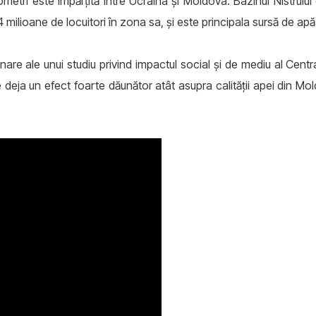
ometri este împărțită între Ucraina și Moldova. Bazinul Nistru
,74 milioane de locuitori în zona sa, și este principala sursă de ap
nare ale unui studiu privind impactul social și de mediu al Cen
deja un efect foarte dăunător atât asupra calității apei din Mol