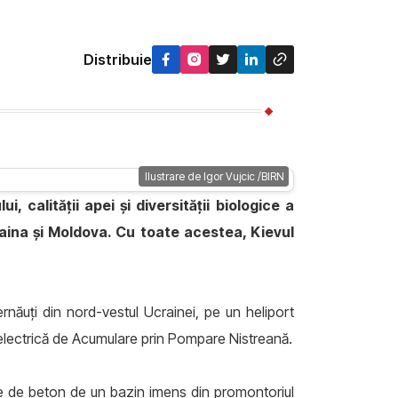
Distribuie
Ilustrare de Igor Vujcic /BIRN
calității apei și diversității biologice a
raina și Moldova. Cu toate acestea, Kievul
ernăuți din nord-vestul Ucrainei, pe un heliport
roelectrică de Acumulare prin Pompare Nistreană.
ule de beton de un bazin imens din promontoriul