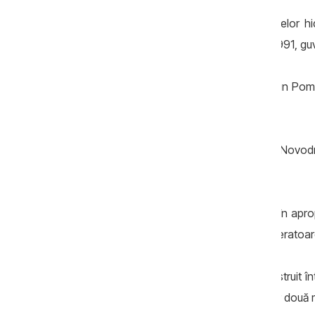
Proiectul masiv de construire a centralelor hi
Ucraina și-a declarat independența în 1991, gu
Centrala Hidroelectrică de Acumulare prin Pomp
1 și nr. 2 – și trei lacuri uriașe.
Hidrocentrala nr. 1 este situată în orașul Novodn
1983.
Hidrocentrala Nr. 2 este situată în aval, în ap
pe fostul baraj Naslavcea și are trei generatoar
Lacul de acumulare Nistrean a fost construit înt
din Moldova, are un debit anual de doar două mi