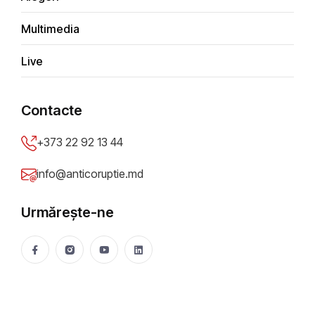
Anticoruptie.md - spațiu digital
Multimedia
modern pentru cititorii
portalului
Live
Anticoruptie.md
29 Jun 2026
8720 vizualizări
Contacte
Distribuie
+373 22 92 13 44
info@anticoruptie.md
Urmărește-ne