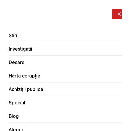
LIVE
EN
RO
RU
Despre noi
Contacte
Donează
Sesizează
Știri
Investigații
Dosare
Știri
Harta corupției
Principala
Achiziții publice
Special
Blog
ȘTIRI
Alegeri