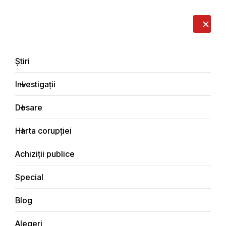
LIVE
EN
RO
RU
Despre noi
Contacte
Donează
Sesizează
Știri
Investigații
Dosare
Știri
Harta corupției
Principala
Achiziții publice
Special
Blog
ȘTIRI
Alegeri