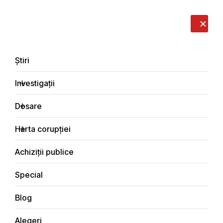
LIVE
EN
RO
RU
Despre noi
Contacte
Donează
Sesizează
Știri
Investigații
Dosare
Știri
Harta corupției
Principala
Achiziții publice
Special
Blog
ȘTIRI
Alegeri